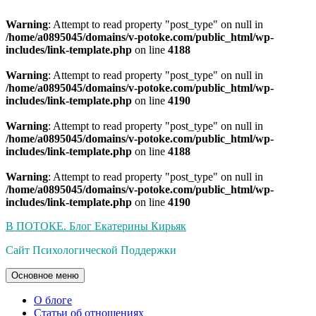
Warning
: Attempt to read property "post_type" on null in
/home/a0895045/domains/v-potoke.com/public_html/wp-
includes/link-template.php
on line
4188
Warning
: Attempt to read property "post_type" on null in
/home/a0895045/domains/v-potoke.com/public_html/wp-
includes/link-template.php
on line
4190
Warning
: Attempt to read property "post_type" on null in
/home/a0895045/domains/v-potoke.com/public_html/wp-
includes/link-template.php
on line
4188
Warning
: Attempt to read property "post_type" on null in
/home/a0895045/domains/v-potoke.com/public_html/wp-
includes/link-template.php
on line
4190
Перейти
В ПОТОКЕ. Блог Екатерины Кирьяк
к
Сайт Психологической Поддержки
содержимому
Основное меню
О блоге
Статьи об отношениях