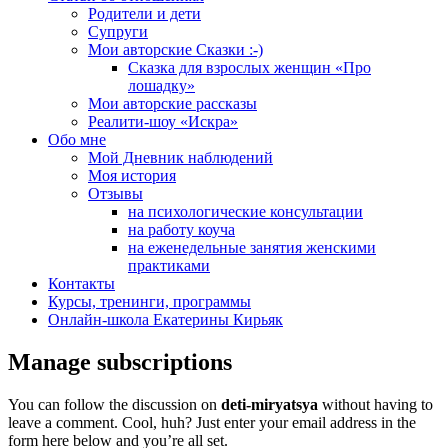
Родители и дети
Супруги
Мои авторские Сказки :-)
Сказка для взрослых женщин «Про
лошадку»
Мои авторские рассказы
Реалити-шоу «Искра»
Обо мне
Мой Дневник наблюдений
Моя история
Отзывы
на психологические консультации
на работу коуча
на еженедельные занятия женскими
практиками
Контакты
Курсы, тренинги, программы
Онлайн-школа Екатерины Кирьяк
Manage subscriptions
You can follow the discussion on
deti-miryatsya
without having to
leave a comment. Cool, huh? Just enter your email address in the
form here below and you’re all set.