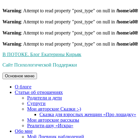
Warning
: Attempt to read property "post_type" on null in
/home/a08
Warning
: Attempt to read property "post_type" on null in
/home/a08
Warning
: Attempt to read property "post_type" on null in
/home/a08
Warning
: Attempt to read property "post_type" on null in
/home/a08
Перейти
В ПОТОКЕ. Блог Екатерины Кирьяк
к
Сайт Психологической Поддержки
содержимому
Основное меню
О блоге
Статьи об отношениях
Родители и дети
Супруги
Мои авторские Сказки :-)
Сказка для взрослых женщин «Про лошадку»
Мои авторские рассказы
Реалити-шоу «Искра»
Обо мне
Мой Дневник наблюдений