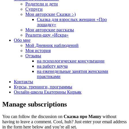
Родители и дети
Супруги
Мои авторские Сказки :-)
Сказка для взрослых женщин «Про
лошадку»
Мои авторские рассказы
Реалити-шоу «Искра»
Обо мне
Мой Дневник наблюдений
Моя история
Отзывы
на психологические консультации
на работу коуча
на еженедельные занятия женскими
практиками
Контакты
Курсы, тренинги, программы
Онлайн-школа Екатерины Кирьяк
Manage subscriptions
You can follow the discussion on
Сказка про Машу
without
having to leave a comment. Cool, huh? Just enter your email address
in the form here below and you’re all set.