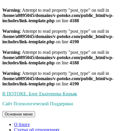
Warning
: Attempt to read property "post_type" on null in
/home/a0895045/domains/v-potoke.com/public_html/wp-
includes/link-template.php
on line
4188
Warning
: Attempt to read property "post_type" on null in
/home/a0895045/domains/v-potoke.com/public_html/wp-
includes/link-template.php
on line
4190
Warning
: Attempt to read property "post_type" on null in
/home/a0895045/domains/v-potoke.com/public_html/wp-
includes/link-template.php
on line
4188
Warning
: Attempt to read property "post_type" on null in
/home/a0895045/domains/v-potoke.com/public_html/wp-
includes/link-template.php
on line
4190
Перейти
В ПОТОКЕ. Блог Екатерины Кирьяк
к
Сайт Психологической Поддержки
содержимому
Основное меню
О блоге
Статьи об отношениях