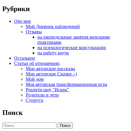
Рубрики
Обо мне
Мой Дневник наблюдений
Отзывы
на еженедельные занятия женскими
практиками
на психологические консультации
на работу коуча
Остальное
Статьи об отношениях
Мои авторские рассказы
Мои авторские Сказки :-)
Мой дом
Моя авторская трансформационная игра
Реалити-шоу "Искра"
Родители и дети
Супруги
Поиск
Найти: