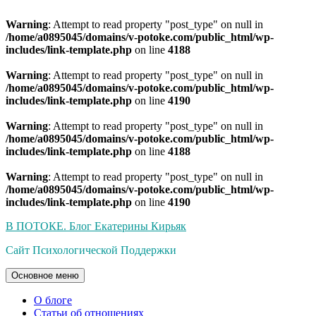
Warning
: Attempt to read property "post_type" on null in
/home/a0895045/domains/v-potoke.com/public_html/wp-
includes/link-template.php
on line
4188
Warning
: Attempt to read property "post_type" on null in
/home/a0895045/domains/v-potoke.com/public_html/wp-
includes/link-template.php
on line
4190
Warning
: Attempt to read property "post_type" on null in
/home/a0895045/domains/v-potoke.com/public_html/wp-
includes/link-template.php
on line
4188
Warning
: Attempt to read property "post_type" on null in
/home/a0895045/domains/v-potoke.com/public_html/wp-
includes/link-template.php
on line
4190
Перейти
В ПОТОКЕ. Блог Екатерины Кирьяк
к
Сайт Психологической Поддержки
содержимому
Основное меню
О блоге
Статьи об отношениях