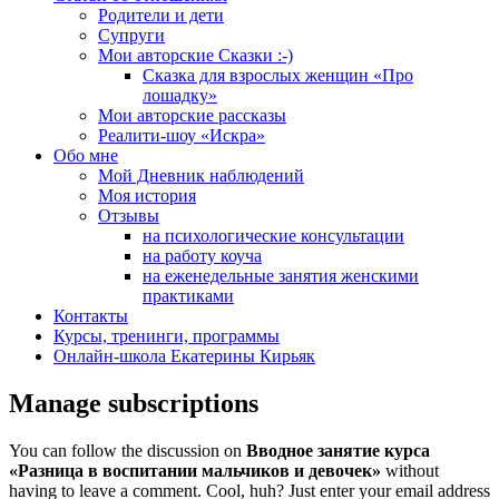
Родители и дети
Супруги
Мои авторские Сказки :-)
Сказка для взрослых женщин «Про
лошадку»
Мои авторские рассказы
Реалити-шоу «Искра»
Обо мне
Мой Дневник наблюдений
Моя история
Отзывы
на психологические консультации
на работу коуча
на еженедельные занятия женскими
практиками
Контакты
Курсы, тренинги, программы
Онлайн-школа Екатерины Кирьяк
Manage subscriptions
You can follow the discussion on
Вводное занятие курса
«Разница в воспитании мальчиков и девочек»
without
having to leave a comment. Cool, huh? Just enter your email address