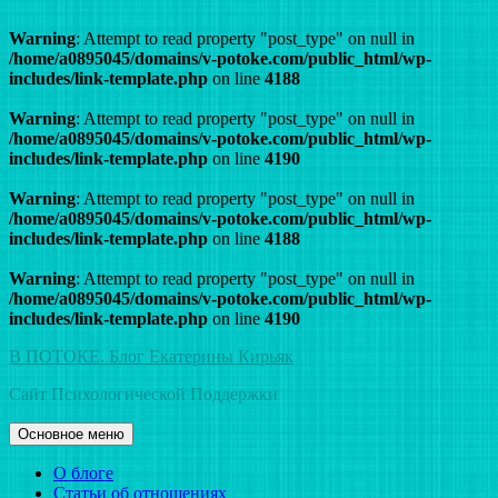
Warning
: Attempt to read property "post_type" on null in
/home/a0895045/domains/v-potoke.com/public_html/wp-
includes/link-template.php
on line
4188
Warning
: Attempt to read property "post_type" on null in
/home/a0895045/domains/v-potoke.com/public_html/wp-
includes/link-template.php
on line
4190
Warning
: Attempt to read property "post_type" on null in
/home/a0895045/domains/v-potoke.com/public_html/wp-
includes/link-template.php
on line
4188
Warning
: Attempt to read property "post_type" on null in
/home/a0895045/domains/v-potoke.com/public_html/wp-
includes/link-template.php
on line
4190
Перейти
В ПОТОКЕ. Блог Екатерины Кирьяк
к
Сайт Психологической Поддержки
содержимому
Основное меню
О блоге
Статьи об отношениях