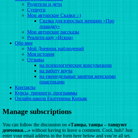
Родители и дети
Супруги
Мои авторские Сказки :-)
Сказка для взрослых женщин «Про
лошадку»
Мои авторские рассказы
Реалити-шоу «Искра»
Обо мне
Мой Дневник наблюдений
Моя история
Отзывы
на психологические консультации
на работу коуча
на еженедельные занятия женскими
практиками
Контакты
Курсы, тренинги, программы
Онлайн-школа Екатерины Кирьяк
Manage subscriptions
You can follow the discussion on
«Танцы, танцы – танцуют
девчонки…»
without having to leave a comment. Cool, huh? Just
enter your email address in the form here below and you’re all set.