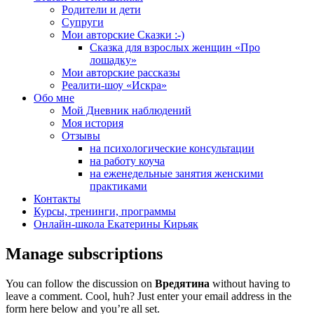
Родители и дети
Супруги
Мои авторские Сказки :-)
Сказка для взрослых женщин «Про
лошадку»
Мои авторские рассказы
Реалити-шоу «Искра»
Обо мне
Мой Дневник наблюдений
Моя история
Отзывы
на психологические консультации
на работу коуча
на еженедельные занятия женскими
практиками
Контакты
Курсы, тренинги, программы
Онлайн-школа Екатерины Кирьяк
Manage subscriptions
You can follow the discussion on
Вредятина
without having to
leave a comment. Cool, huh? Just enter your email address in the
form here below and you’re all set.