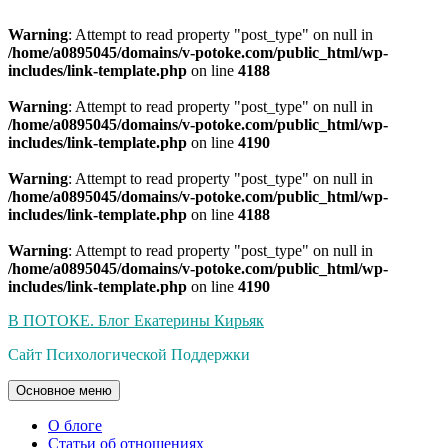
Warning
: Attempt to read property "post_type" on null in
/home/a0895045/domains/v-potoke.com/public_html/wp-
includes/link-template.php
on line
4188
Warning
: Attempt to read property "post_type" on null in
/home/a0895045/domains/v-potoke.com/public_html/wp-
includes/link-template.php
on line
4190
Warning
: Attempt to read property "post_type" on null in
/home/a0895045/domains/v-potoke.com/public_html/wp-
includes/link-template.php
on line
4188
Warning
: Attempt to read property "post_type" on null in
/home/a0895045/domains/v-potoke.com/public_html/wp-
includes/link-template.php
on line
4190
Перейти
В ПОТОКЕ. Блог Екатерины Кирьяк
к
Сайт Психологической Поддержки
содержимому
Основное меню
О блоге
Статьи об отношениях