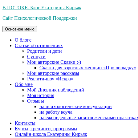
Перейти
В ПОТОКЕ. Блог Екатерины Кирьяк
к
Сайт Психологической Поддержки
содержимому
Основное меню
О блоге
Статьи об отношениях
Родители и дети
Супруги
Мои авторские Сказки :-)
Сказка для взрослых женщин «Про лошадку»
Мои авторские рассказы
Реалити-шоу «Искра»
Обо мне
Мой Дневник наблюдений
Моя история
Отзывы
на психологические консультации
на работу коуча
на еженедельные занятия женскими практика
Контакты
Курсы, тренинги, программы
Онлайн-школа Екатерины Кирьяк