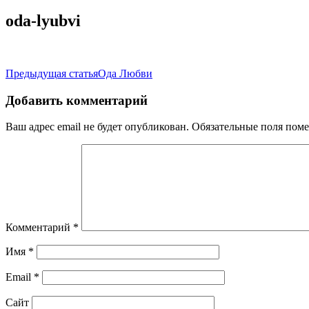
oda-lyubvi
Навигация
Предыдущая статья
Ода Любви
по
Добавить комментарий
записям
Ваш адрес email не будет опубликован.
Обязательные поля пом
Комментарий
*
Имя
*
Email
*
Сайт