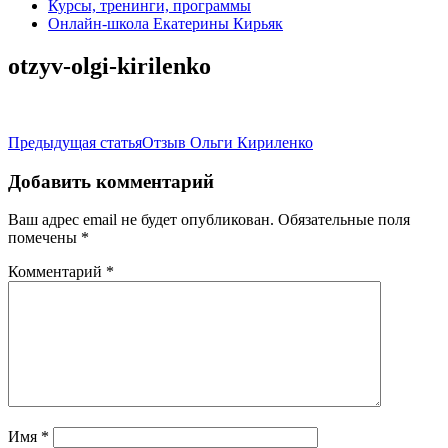
Курсы, тренинги, программы
Онлайн-школа Екатерины Кирьяк
otzyv-olgi-kirilenko
Навигация
Предыдущая статья
Отзыв Ольги Кириленко
по
Добавить комментарий
записям
Ваш адрес email не будет опубликован.
Обязательные поля
помечены
*
Комментарий
*
Имя
*