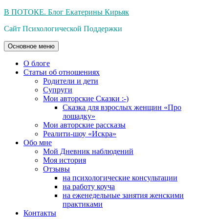
Перейти
В ПОТОКЕ. Блог Екатерины Кирьяк
к
Сайт Психологической Поддержки
содержимому
Основное меню
О блоге
Статьи об отношениях
Родители и дети
Супруги
Мои авторские Сказки :-)
Сказка для взрослых женщин «Про
лошадку»
Мои авторские рассказы
Реалити-шоу «Искра»
Обо мне
Мой Дневник наблюдений
Моя история
Отзывы
на психологические консультации
на работу коуча
на еженедельные занятия женскими
практиками
Контакты