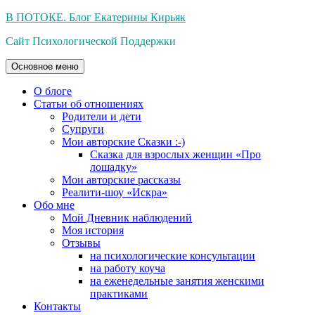
Перейти
В ПОТОКЕ. Блог Екатерины Кирьяк
к
Сайт Психологической Поддержки
содержимому
Основное меню
О блоге
Статьи об отношениях
Родители и дети
Супруги
Мои авторские Сказки :-)
Сказка для взрослых женщин «Про
лошадку»
Мои авторские рассказы
Реалити-шоу «Искра»
Обо мне
Мой Дневник наблюдений
Моя история
Отзывы
на психологические консультации
на работу коуча
на еженедельные занятия женскими
практиками
Контакты