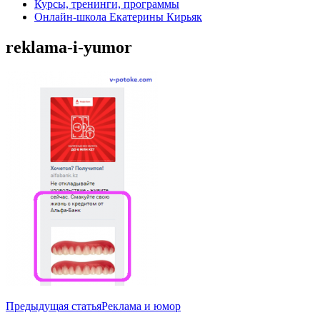
Курсы, тренинги, программы
Онлайн-школа Екатерины Кирьяк
reklama-i-yumor
Навигация
Предыдущая статья
Реклама и юмор