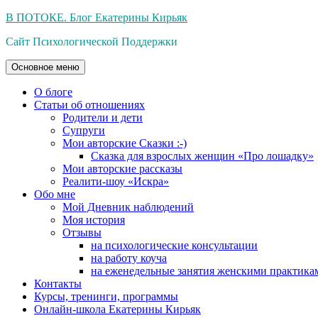
Перейти
В ПОТОКЕ. Блог Екатерины Кирьяк
к
Сайт Психологической Поддержки
содержимому
Основное меню
О блоге
Статьи об отношениях
Родители и дети
Супруги
Мои авторские Сказки :-)
Сказка для взрослых женщин «Про лошадку»
Мои авторские рассказы
Реалити-шоу «Искра»
Обо мне
Мой Дневник наблюдений
Моя история
Отзывы
на психологические консультации
на работу коуча
на еженедельные занятия женскими практика
Контакты
Курсы, тренинги, программы
Онлайн-школа Екатерины Кирьяк