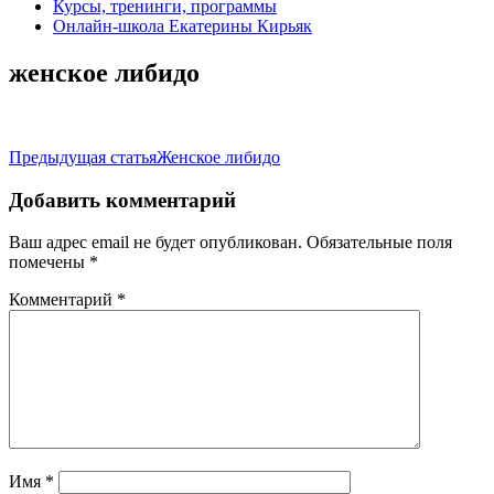
Курсы, тренинги, программы
Онлайн-школа Екатерины Кирьяк
женское либидо
Навигация
Предыдущая статья
Женское либидо
по
Добавить комментарий
записям
Ваш адрес email не будет опубликован.
Обязательные поля
помечены
*
Комментарий
*
Имя
*