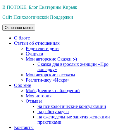
Перейти
В ПОТОКЕ. Блог Екатерины Кирьяк
к
Сайт Психологической Поддержки
содержимому
Основное меню
О блоге
Статьи об отношениях
Родители и дети
Супруги
Мои авторские Сказки :-)
Сказка для взрослых женщин «Про
лошадку»
Мои авторские рассказы
Реалити-шоу «Искра»
Обо мне
Мой Дневник наблюдений
Моя история
Отзывы
на психологические консультации
на работу коуча
на еженедельные занятия женскими
практиками
Контакты