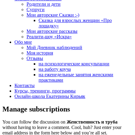
Родители и дети
Супруги
Мои авторские Сказки :-)
Сказка для взрослых женщин «Про
лошадку»
Мои авторские рассказы
Реалити-шоу «Искра»
Обо мне
Мой Дневник наблюдений
Моя история
Отзывы
на психологические консультации
на работу коуча
на еженедельные занятия женскими
практиками
Контакты
Курсы, тренинги, программы
Онлайн-школа Екатерины Кирьяк
Manage subscriptions
You can follow the discussion on
Женственность и труба
without having to leave a comment. Cool, huh? Just enter your
email address in the form here below and you’re all set.