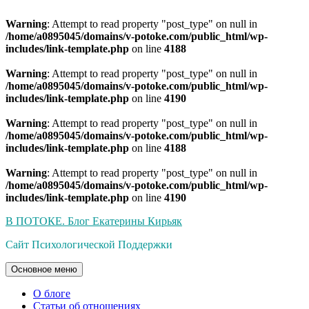
Warning
: Attempt to read property "post_type" on null in
/home/a0895045/domains/v-potoke.com/public_html/wp-
includes/link-template.php
on line
4188
Warning
: Attempt to read property "post_type" on null in
/home/a0895045/domains/v-potoke.com/public_html/wp-
includes/link-template.php
on line
4190
Warning
: Attempt to read property "post_type" on null in
/home/a0895045/domains/v-potoke.com/public_html/wp-
includes/link-template.php
on line
4188
Warning
: Attempt to read property "post_type" on null in
/home/a0895045/domains/v-potoke.com/public_html/wp-
includes/link-template.php
on line
4190
Перейти
В ПОТОКЕ. Блог Екатерины Кирьяк
к
Сайт Психологической Поддержки
содержимому
Основное меню
О блоге
Статьи об отношениях