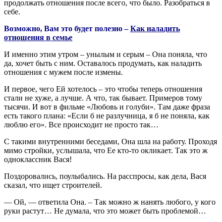
продолжать отношения после всего, что было. Разобраться в
себе.
Возможно, Вам это будет полезно –
Как наладить
отношения в семье
И именно этим утром – унылым и серым – Она поняла, что
да, хочет быть с ним. Оставалось продумать, как наладить
отношения с мужем после измены.
И первое, чего Ей хотелось – это чтобы теперь отношения
стали не хуже, а лучше. А что, так бывает. Примеров тому
тысячи. И вот в фильме «Любовь и голуби». Там даже фраза
есть такого плана: «Если б не разлучница, я б не поняла, как
люблю его». Все происходит не просто так…
С такими внутренними беседами, Она шла на работу. Проходя
мимо стройки, услышала, что Ее кто-то окликает. Так это ж
одноклассник Вася!
Поздоровались, поулыбались. На расспросы, как дела, Вася
сказал, что ищет строителей.
— Ой, — ответила Она. – Так можно ж нанять любого, у кого
руки растут… Не думала, что это может быть проблемой…