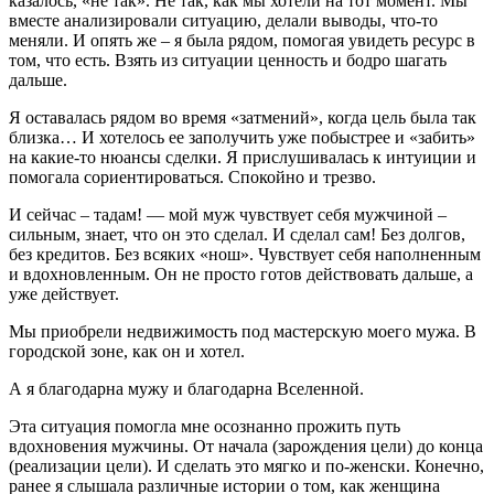
казалось, «не так». Не так, как мы хотели на тот момент. Мы
вместе анализировали ситуацию, делали выводы, что-то
меняли. И опять же – я была рядом, помогая увидеть ресурс в
том, что есть. Взять из ситуации ценность и бодро шагать
дальше.
Я оставалась рядом во время «затмений», когда цель была так
близка… И хотелось ее заполучить уже побыстрее и «забить»
на какие-то нюансы сделки. Я прислушивалась к интуиции и
помогала сориентироваться. Спокойно и трезво.
И сейчас – тадам! — мой муж чувствует себя мужчиной –
сильным, знает, что он это сделал. И сделал сам! Без долгов,
без кредитов. Без всяких «нош». Чувствует себя наполненным
и вдохновленным. Он не просто готов действовать дальше, а
уже действует.
Мы приобрели недвижимость под мастерскую моего мужа. В
городской зоне, как он и хотел.
А я благодарна мужу и благодарна Вселенной.
Эта ситуация помогла мне осознанно прожить путь
вдохновения мужчины. От начала (зарождения цели) до конца
(реализации цели). И сделать это мягко и по-женски. Конечно,
ранее я слышала различные истории о том, как женщина