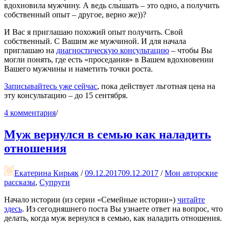
вдохновила мужчину. А ведь слышать – это одно, а получить
собственный опыт – другое, верно же))?
И Вас я приглашаю похожий опыт получить. Свой
собственный. С Вашим же мужчиной. И для начала
приглашаю на
диагностическую консультацию
– чтобы Вы
могли понять, где есть «проседания» в Вашем вдохновении
Вашего мужчины и наметить точки роста.
Записывайтесь уже сейчас
, пока действует льготная цена на
эту консультацию – до 15 сентября.
к
4 комментария
/
записи
Как
Муж вернулся в семью как наладить
вдохновить
отношения
мужчину
Екатерина Кирьяк
/
09.12.2017
09.12.2017
/
Мои авторские
рассказы
,
Супруги
Начало истории (из серии «Семейные истории»)
читайте
здесь
. Из сегодняшнего поста Вы узнаете ответ на вопрос, что
делать, когда муж вернулся в семью, как наладить отношения.