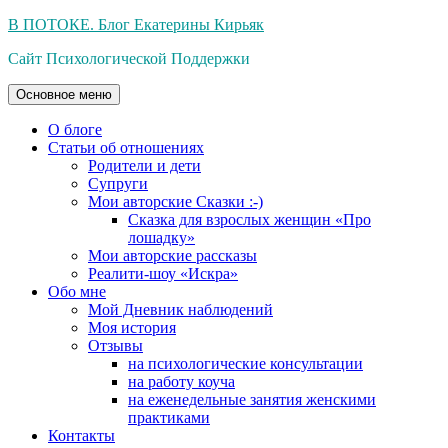
Перейти
В ПОТОКЕ. Блог Екатерины Кирьяк
к
Сайт Психологической Поддержки
содержимому
Основное меню
О блоге
Статьи об отношениях
Родители и дети
Супруги
Мои авторские Сказки :-)
Сказка для взрослых женщин «Про
лошадку»
Мои авторские рассказы
Реалити-шоу «Искра»
Обо мне
Мой Дневник наблюдений
Моя история
Отзывы
на психологические консультации
на работу коуча
на еженедельные занятия женскими
практиками
Контакты