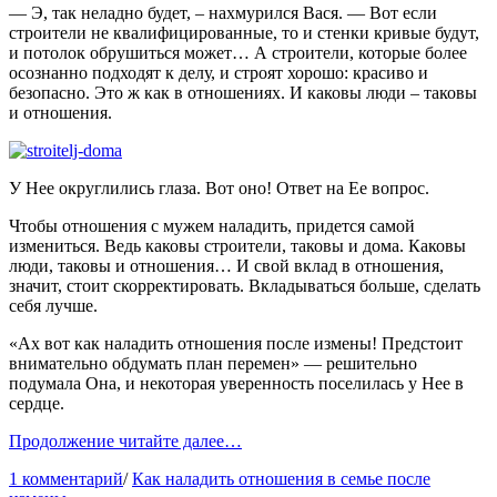
— Э, так неладно будет, – нахмурился Вася. — Вот если
строители не квалифицированные, то и стенки кривые будут,
и потолок обрушиться может… А строители, которые более
осознанно подходят к делу, и строят хорошо: красиво и
безопасно. Это ж как в отношениях. И каковы люди – таковы
и отношения.
У Нее округлились глаза. Вот оно! Ответ на Ее вопрос.
Чтобы отношения с мужем наладить, придется самой
измениться. Ведь каковы строители, таковы и дома. Каковы
люди, таковы и отношения… И свой вклад в отношения,
значит, стоит скорректировать. Вкладываться больше, сделать
себя лучше.
«Ах вот как наладить отношения после измены! Предстоит
внимательно обдумать план перемен» — решительно
подумала Она, и некоторая уверенность поселилась у Нее в
сердце.
Продолжение читайте далее…
к
1 комментарий
/
Как наладить отношения в семье после