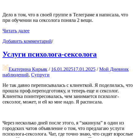
Дело в том, что в своей группе в Телеграме я написала, что
при обучении на сексолога поняла 2 вещи.
«Женская
Читать далее
сексуальность»
к
Добавить комментарий
/
записи
Женская
Услуги психолога-сексолога
сексуальность
Екатерина Кирьяк
/
16.01.2025
17.01.2025
/
Мой Дневник
наблюдений
,
Супруги
Не так давно переписывалась с клиенткой. Я поделилась, что
прошла проф.переподготовку, и теперь еще и сексолог.
Клиентка поинтересовалась, чем занимается психолог-
сексолог, может, и ей ко мне надо. Я расписала.
Через несколько дней после этого, я “закинула” в один из
городских чатов объявление о том, что предлагаю услуги
психолога-сексолога. Чат, где точно знаю, что сидят взрослые