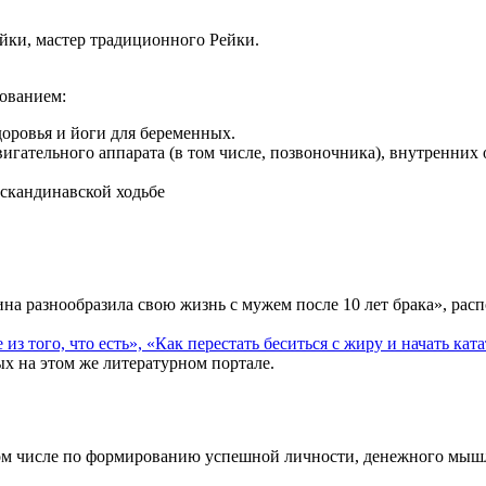
ки, мастер традиционного Рейки.
зованием:
оровья и йоги для беременных.
ательного аппарата (в том числе, позвоночника), внутренних 
 скандинавской ходьбе
на разнообразила свою жизнь с мужем после 10 лет брака», ра
з того, что есть», «Как перестать беситься с жиру и начать ката
х на этом же литературном портале.
 том числе по формированию успешной личности, денежного мы