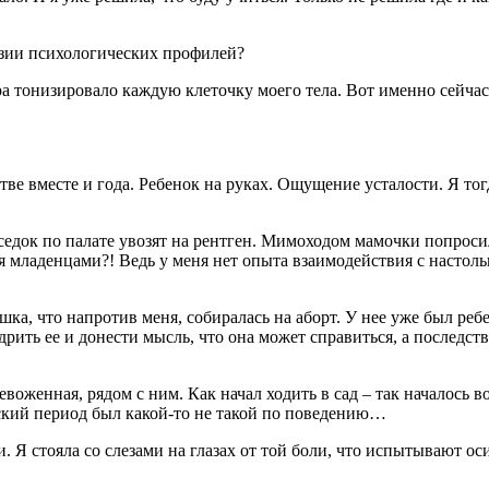
азии психологических профилей?
ра тонизировало каждую клеточку моего тела. Вот именно сейчас
ве вместе и года. Ребенок на руках. Ощущение усталости. Я тог
седок по палате увозят на рентген. Мимоходом мамочки попроси
я младенцами?! Ведь у меня нет опыта взаимодействия с насто
ка, что напротив меня, собиралась на аборт. У нее уже был реб
ить ее и донести мысль, что она может справиться, а последстви
ревоженная, рядом с ним. Как начал ходить в сад – так началось
овский период был какой-то не такой по поведению…
. Я стояла со слезами на глазах от той боли, что испытывают о