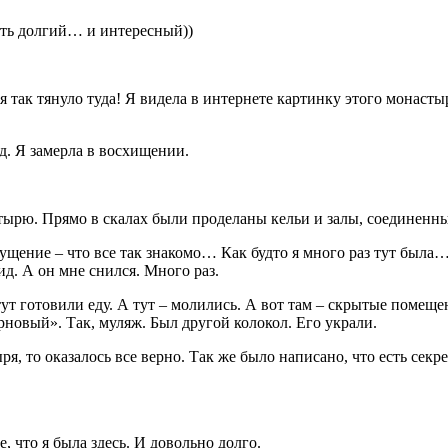
уть долгий… и интересный))
я так тянуло туда! Я видела в интернете картинку этого монаст
. Я замерла в восхищении.
тырю. Прямо в скалах были проделаны кельи и залы, соединенн
ущение – что все так знакомо… Как будто я много раз тут была
д. А он мне снился. Много раз.
ут готовили еду. А тут – молились. А вот там – скрытые помеще
новый». Так, муляж. Был другой колокол. Его украли.
, то оказалось все верно. Так же было написано, что есть секр
 что я была здесь. И довольно долго.