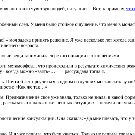
еимоверно тонко чувствую людей, ситуации… Вот, к примеру,
что 
обенный след. У меня было стойкое ощущение, что меня в монас
ас! – моя задача принять решение. Я уже несколько лет хотела за
илетнего возраста.
многие вещи запоминала через ассоциации с отношениями.
 эти метаморфозы, что происходили в результате химических р
ку» всегда можно «взять»…» — рассуждала тогда я.
сь. Почти 6 лет проучиться в одном из лучших московских вузов
нности: «Как же так…»
 Предназначение свое уже знала, только не знала, в какой форме
, рассказать о каких-то жизненных ситуациях – нежели покупал
ологические консультации. Она сказала: «Да мне плевать, что у т
ало. И я уже решила, что буду учиться. Только не решила где и