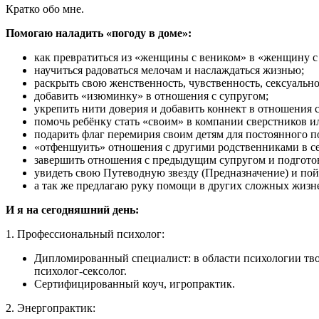
Кратко обо мне.
Помогаю наладить «погоду в доме»:
как превратиться из «женщины с веником» в «женщину с б
научиться радоваться мелочам и наслаждаться жизнью;
раскрыть свою женственность, чувственность, сексуально
добавить «изюминку» в отношения с супругом;
укрепить нити доверия и добавить коннект в отношения с
помочь ребёнку стать «своим» в компании сверстников ил
подарить флаг перемирия своим детям для постоянного п
«отфеншуить» отношения с другими родственниками в се
завершить отношения с предыдущим супругом и подгото
увидеть свою Путеводную звезду (Предназначение) и пойт
а так же предлагаю руку помощи в других сложных жизн
И я на сегодняшний день:
1. Профессиональный психолог:
Дипломированный специалист: в области психологии твор
психолог-сексолог.
Сертифицированный коуч, игропрактик.
2. Энергопрактик: