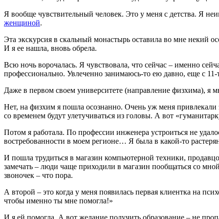
Я вообще чувствительный человек. Это у меня с детства. Я н
женщиной
.
Эта экскурсия в скальный монастырь оставила во мне некий ос
И я ее нашла, вновь обрела.
Всю ночь ворочалась. Я чувствовала, что сейчас – именно сейч
профессионально. Увлеченно занимаюсь-то ею давно, еще с 11-т
Даже в первом своем университете (направление физхима), я 
Нет, на физхим я пошла осознанно. Очень уж меня привлекали
со временем будут улетучиваться из головы. А вот «гуманитар
Потом я работала. По профессии инженера устроиться не удало
востребованности в моем регионе… Я была в какой-то растеря
И пошла трудиться в магазин компьютерной техники, продавцом.
замечать – люди чаще приходили в магазин пообщаться со мной
звоночек – что пора.
А второй – это когда у меня появилась первая клиентка на псих
чтобы именно ты мне помогла!»
И я ей помогла. А вот желание получить образование – не проп