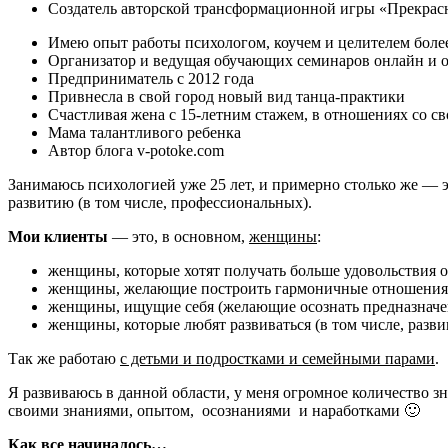
Создатель авторской трансформационной игры «Прекрас
Имею опыт работы психологом, коучем и целителем более
Организатор и ведущая обучающих семинаров онлайн и 
Предприниматель с 2012 года
Привнесла в свой город новый вид танца-практики
Счастливая жена с 15-летним стажем, в отношениях со с
Мама талантливого ребенка
Автор блога v-potoke.com
Занимаюсь психологией уже 25 лет, и примерно столько же — 
развитию (в том числе, профессиональных).
Мои клиенты
— это, в основном,
женщины
:
женщины, которые хотят получать больше удовольствия о
женщины, желающие построить гармоничные отношения в 
женщины, ищущие себя (желающие осознать предназначени
женщины, которые любят развиваться (в том числе, разви
Так же работаю
с детьми и подростками и семейными парами
.
Я развиваюсь в данной области, у меня огромное количество зн
своими знаниями, опытом, осознаниями и наработками 🙂
Как все начиналось…