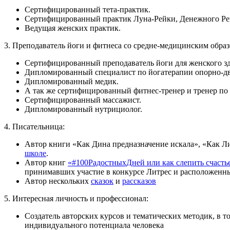
Сертифицированный тета-практик.
Сертифицированный практик Луна-Рейки, Денежного Рей
Ведущая женских практик.
3. Преподаватель йоги и фитнеса со средне-медицинским обра
Сертифицированный преподаватель йоги для женского зд
Дипломированный специалист по йогатерапии опорно-двиг
Дипломированный медик.
А так же сертифицированный фитнес-тренер и тренер по
Сертифицированный массажист.
Дипломированный нутрициолог.
4. Писательница:
Автор книги «Как Дина предназначение искала», «Как Ли
школе
.
Автор книг
«#100РадостныхДней или как слепить счастье и
принимавших участие в конкурсе Литрес и расположенны
Автор нескольких
сказок
и
рассказов
5. Интересная личность и профессионал:
Создатель авторских курсов и тематических методик, в
индивидуального потенциала человека