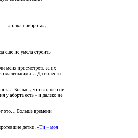
 — «точка поворота»,
да еще не умела строить
ли меня присмотреть за их
лько маленькими… Да и шести
енок… Боялась, что второго не
я у аборта есть – и далеко не
 вот это… Больше времени
сиротевшие детки.
«Ти – моя