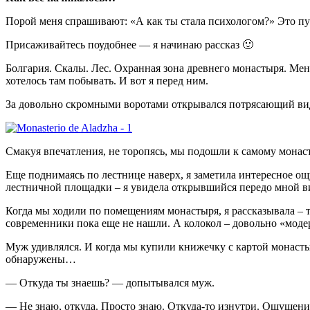
Порой меня спрашивают: «А как ты стала психологом?» Это п
Присаживайтесь поудобнее — я начинаю рассказ 🙂
Болгария. Скалы. Лес. Охранная зона древнего монастыря. Мен
хотелось там побывать. И вот я перед ним.
За довольно скромными воротами открывался потрясающий вид
Смакуя впечатления, не торопясь, мы подошли к самому монас
Еще поднимаясь по лестнице наверх, я заметила интересное ощ
лестничной площадки – я увидела открывшийся передо мной ви
Когда мы ходили по помещениям монастыря, я рассказывала – т
современники пока еще не нашли. А колокол – довольно «модер
Муж удивлялся. И когда мы купили книжечку с картой монастыря
обнаружены…
— Откуда ты знаешь? — допытывался муж.
— Не знаю, откуда. Просто знаю. Откуда-то изнутри. Ощущение,