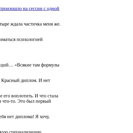
произошло на сессии с одной
тыре ждала частичка меня же.
ниматься психологией
еакций… «Всякие там формулы
! Красный диплом. И нет
 его воплотить. И что стала
и что-то. Это был первый
ебя нет диплома! Я хочу,
 какую специализацию