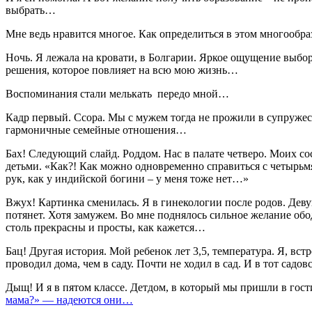
выбрать…
Мне ведь нравится многое. Как определиться в этом многообр
Ночь. Я лежала на кровати, в Болгарии. Яркое ощущение выбо
решения, которое повлияет на всю мою жизнь…
Воспоминания стали мелькать передо мной…
Кадр первый. Ссора. Мы с мужем тогда не прожили в супружест
гармоничные семейные отношения…
Бах! Следующий слайд. Роддом. Нас в палате четверо. Моих со
детьми. «Как?! Как можно одновременно справиться с четырьм
рук, как у индийской богини – у меня тоже нет…»
Вжух! Картинка сменилась. Я в гинекологии после родов. Девуш
потянет. Хотя замужем. Во мне поднялось сильное желание ободр
столь прекрасны и просты, как кажется…
Бац! Другая история. Мой ребенок лет 3,5, температура. Я, вст
проводил дома, чем в саду. Почти не ходил в сад. И в тот сад
Дыщ! И я в пятом классе. Детдом, в который мы пришли в гости
мама?» — надеются они…