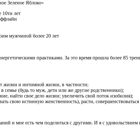
ное Зеленое Яблоко»
 10ти лет
оффлайн
воим мужчиной более 20 лет
энергетическими практиками. За это время прошла более 85 тре
т жизни и интимной жизни, в частности;
семье (будь то муж, дети или же другие родственники);
е, найти свое дело жизни; увеличить свой поток изобилия);
вать свою истинную женственность), расти, совершенствоваться 
аний и мне есть чем поделиться с другими. И я с удовольствием