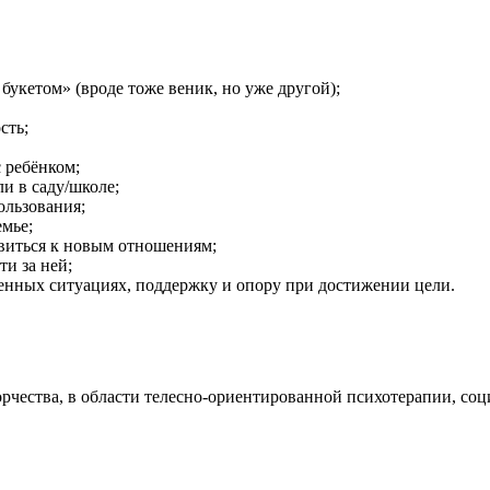
укетом» (вроде тоже веник, но уже другой);
сть;
 ребёнком;
и в саду/школе;
ользования;
мье;
виться к новым отношениям;
и за ней;
енных ситуациях, поддержку и опору при достижении цели.
чества, в области телесно-ориентированной психотерапии, соц