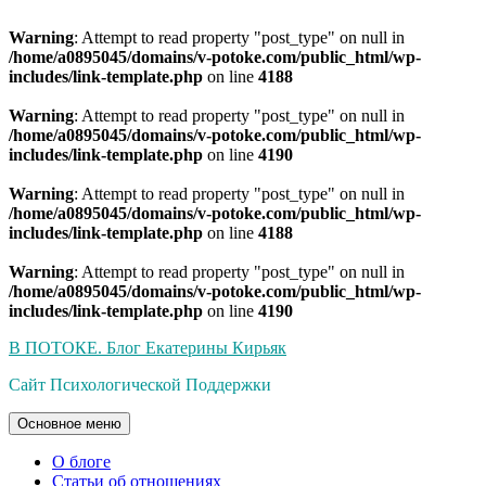
Warning
: Attempt to read property "post_type" on null in
/home/a0895045/domains/v-potoke.com/public_html/wp-
includes/link-template.php
on line
4188
Warning
: Attempt to read property "post_type" on null in
/home/a0895045/domains/v-potoke.com/public_html/wp-
includes/link-template.php
on line
4190
Warning
: Attempt to read property "post_type" on null in
/home/a0895045/domains/v-potoke.com/public_html/wp-
includes/link-template.php
on line
4188
Warning
: Attempt to read property "post_type" on null in
/home/a0895045/domains/v-potoke.com/public_html/wp-
includes/link-template.php
on line
4190
Перейти
В ПОТОКЕ. Блог Екатерины Кирьяк
к
Сайт Психологической Поддержки
содержимому
Основное меню
О блоге
Статьи об отношениях