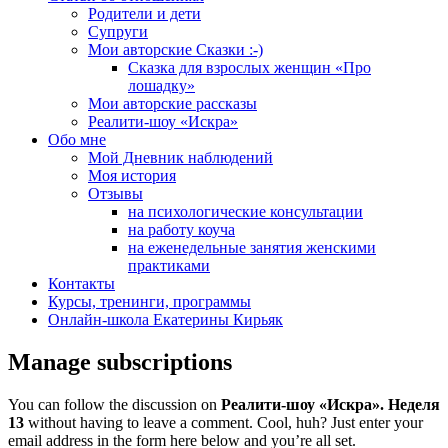
Родители и дети
Супруги
Мои авторские Сказки :-)
Сказка для взрослых женщин «Про
лошадку»
Мои авторские рассказы
Реалити-шоу «Искра»
Обо мне
Мой Дневник наблюдений
Моя история
Отзывы
на психологические консультации
на работу коуча
на еженедельные занятия женскими
практиками
Контакты
Курсы, тренинги, программы
Онлайн-школа Екатерины Кирьяк
Manage subscriptions
You can follow the discussion on
Реалити-шоу «Искра». Неделя
13
without having to leave a comment. Cool, huh? Just enter your
email address in the form here below and you’re all set.