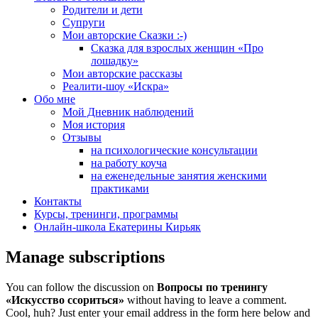
Родители и дети
Супруги
Мои авторские Сказки :-)
Сказка для взрослых женщин «Про
лошадку»
Мои авторские рассказы
Реалити-шоу «Искра»
Обо мне
Мой Дневник наблюдений
Моя история
Отзывы
на психологические консультации
на работу коуча
на еженедельные занятия женскими
практиками
Контакты
Курсы, тренинги, программы
Онлайн-школа Екатерины Кирьяк
Manage subscriptions
You can follow the discussion on
Вопросы по тренингу
«Искусство ссориться»
without having to leave a comment.
Cool, huh? Just enter your email address in the form here below and