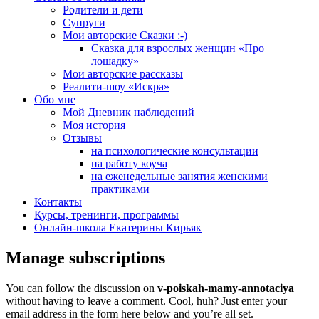
Родители и дети
Супруги
Мои авторские Сказки :-)
Сказка для взрослых женщин «Про
лошадку»
Мои авторские рассказы
Реалити-шоу «Искра»
Обо мне
Мой Дневник наблюдений
Моя история
Отзывы
на психологические консультации
на работу коуча
на еженедельные занятия женскими
практиками
Контакты
Курсы, тренинги, программы
Онлайн-школа Екатерины Кирьяк
Manage subscriptions
You can follow the discussion on
v-poiskah-mamy-annotaciya
without having to leave a comment. Cool, huh? Just enter your
email address in the form here below and you’re all set.