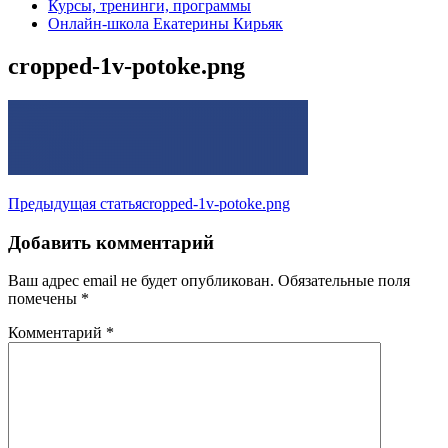
Курсы, тренинги, программы
Онлайн-школа Екатерины Кирьяк
cropped-1v-potoke.png
Навигация
Предыдущая статья
cropped-1v-potoke.png
по
Добавить комментарий
записям
Ваш адрес email не будет опубликован.
Обязательные поля
помечены
*
Комментарий
*