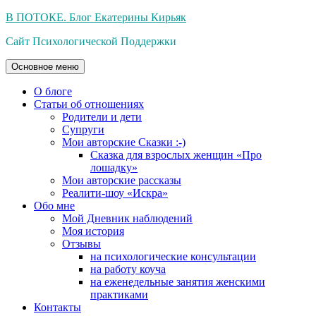
Перейти
В ПОТОКЕ. Блог Екатерины Кирьяк
к
Сайт Психологической Поддержки
содержимому
Основное меню
О блоге
Статьи об отношениях
Родители и дети
Супруги
Мои авторские Сказки :-)
Сказка для взрослых женщин «Про
лошадку»
Мои авторские рассказы
Реалити-шоу «Искра»
Обо мне
Мой Дневник наблюдений
Моя история
Отзывы
на психологические консультации
на работу коуча
на еженедельные занятия женскими
практиками
Контакты