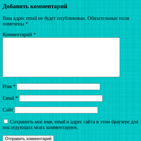
по
Добавить комментарий
записям
Ваш адрес email не будет опубликован.
Обязательные поля
помечены
*
Комментарий
*
Имя
*
Email
*
Сайт
Сохранить моё имя, email и адрес сайта в этом браузере для
последующих моих комментариев.