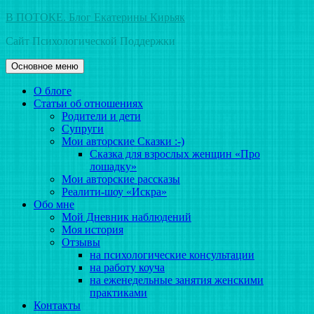
Перейти
В ПОТОКЕ. Блог Екатерины Кирьяк
к
Сайт Психологической Поддержки
содержимому
Основное меню
О блоге
Статьи об отношениях
Родители и дети
Супруги
Мои авторские Сказки :-)
Сказка для взрослых женщин «Про
лошадку»
Мои авторские рассказы
Реалити-шоу «Искра»
Обо мне
Мой Дневник наблюдений
Моя история
Отзывы
на психологические консультации
на работу коуча
на еженедельные занятия женскими
практиками
Контакты