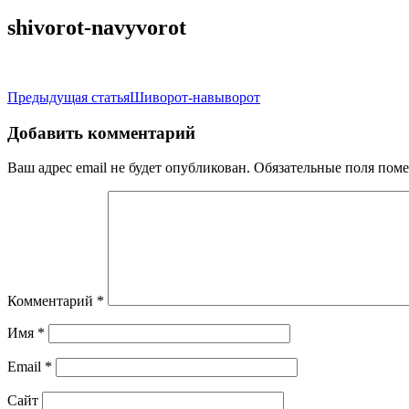
shivorot-navyvorot
Навигация
Предыдущая статья
Шиворот-навыворот
по
Добавить комментарий
записям
Ваш адрес email не будет опубликован.
Обязательные поля пом
Комментарий
*
Имя
*
Email
*
Сайт