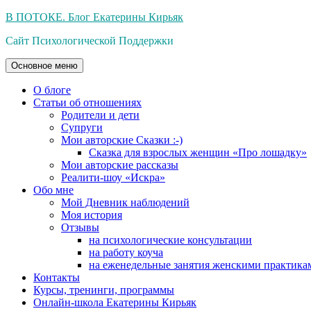
Перейти
В ПОТОКЕ. Блог Екатерины Кирьяк
к
Сайт Психологической Поддержки
содержимому
Основное меню
О блоге
Статьи об отношениях
Родители и дети
Супруги
Мои авторские Сказки :-)
Сказка для взрослых женщин «Про лошадку»
Мои авторские рассказы
Реалити-шоу «Искра»
Обо мне
Мой Дневник наблюдений
Моя история
Отзывы
на психологические консультации
на работу коуча
на еженедельные занятия женскими практика
Контакты
Курсы, тренинги, программы
Онлайн-школа Екатерины Кирьяк