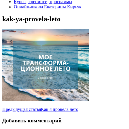
Курсы, тренинги, программы
Онлайн-школа Екатерины Кирьяк
kak-ya-provela-leto
Навигация
Предыдущая статья
Как я провела лето
по
Добавить комментарий
записям