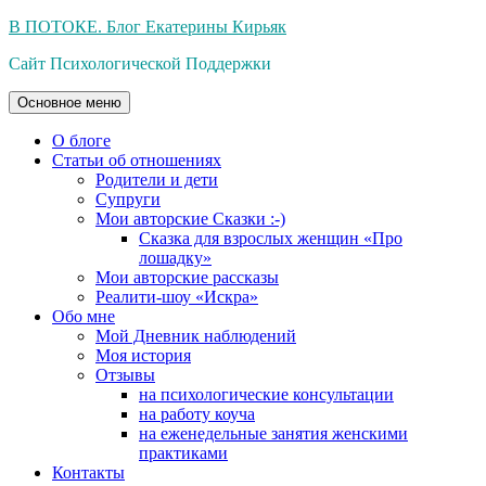
Перейти
В ПОТОКЕ. Блог Екатерины Кирьяк
к
Сайт Психологической Поддержки
содержимому
Основное меню
О блоге
Статьи об отношениях
Родители и дети
Супруги
Мои авторские Сказки :-)
Сказка для взрослых женщин «Про
лошадку»
Мои авторские рассказы
Реалити-шоу «Искра»
Обо мне
Мой Дневник наблюдений
Моя история
Отзывы
на психологические консультации
на работу коуча
на еженедельные занятия женскими
практиками
Контакты