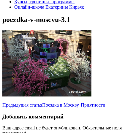
Курсы, тренинги, программы
Онлайн-школа Екатерины Кирьяк
poezdka-v-moscvu-3.1
Навигация
Предыдущая статья
Поездка в Москву. Приятности
по
Добавить комментарий
записям
Ваш адрес email не будет опубликован.
Обязательные поля