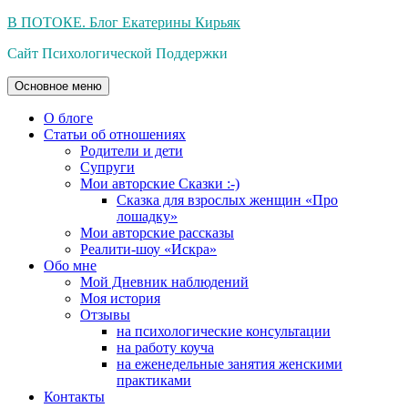
Перейти
В ПОТОКЕ. Блог Екатерины Кирьяк
к
Сайт Психологической Поддержки
содержимому
Основное меню
О блоге
Статьи об отношениях
Родители и дети
Супруги
Мои авторские Сказки :-)
Сказка для взрослых женщин «Про
лошадку»
Мои авторские рассказы
Реалити-шоу «Искра»
Обо мне
Мой Дневник наблюдений
Моя история
Отзывы
на психологические консультации
на работу коуча
на еженедельные занятия женскими
практиками
Контакты