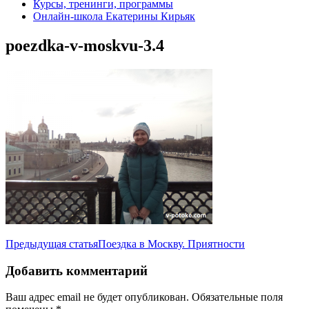
Курсы, тренинги, программы
Онлайн-школа Екатерины Кирьяк
poezdka-v-moskvu-3.4
Навигация
Предыдущая статья
Поездка в Москву. Приятности
по
Добавить комментарий
записям
Ваш адрес email не будет опубликован.
Обязательные поля