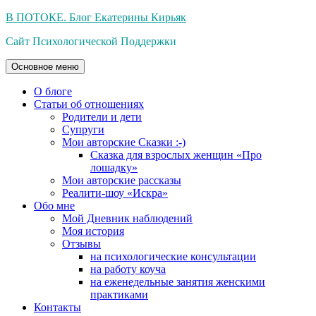
Перейти
В ПОТОКЕ. Блог Екатерины Кирьяк
к
Сайт Психологической Поддержки
содержимому
Основное меню
О блоге
Статьи об отношениях
Родители и дети
Супруги
Мои авторские Сказки :-)
Сказка для взрослых женщин «Про
лошадку»
Мои авторские рассказы
Реалити-шоу «Искра»
Обо мне
Мой Дневник наблюдений
Моя история
Отзывы
на психологические консультации
на работу коуча
на еженедельные занятия женскими
практиками
Контакты