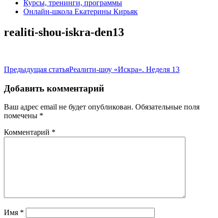
Курсы, тренинги, программы
Онлайн-школа Екатерины Кирьяк
realiti-shou-iskra-den13
Навигация
Предыдущая статья
Реалити-шоу «Искра». Неделя 13
по
Добавить комментарий
записям
Ваш адрес email не будет опубликован.
Обязательные поля
помечены
*
Комментарий
*
Имя
*