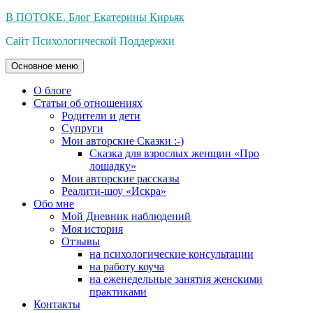
Перейти
В ПОТОКЕ. Блог Екатерины Кирьяк
к
Сайт Психологической Поддержки
содержимому
Основное меню
О блоге
Статьи об отношениях
Родители и дети
Супруги
Мои авторские Сказки :-)
Сказка для взрослых женщин «Про
лошадку»
Мои авторские рассказы
Реалити-шоу «Искра»
Обо мне
Мой Дневник наблюдений
Моя история
Отзывы
на психологические консультации
на работу коуча
на еженедельные занятия женскими
практиками
Контакты