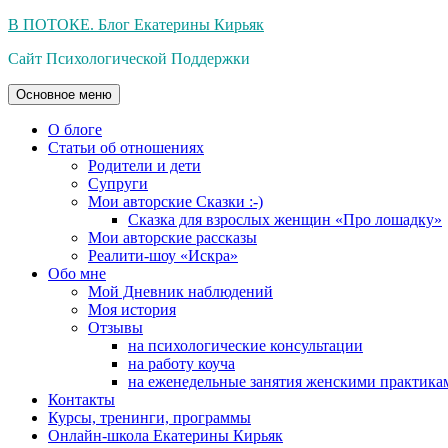
Перейти
В ПОТОКЕ. Блог Екатерины Кирьяк
к
Сайт Психологической Поддержки
содержимому
Основное меню
О блоге
Статьи об отношениях
Родители и дети
Супруги
Мои авторские Сказки :-)
Сказка для взрослых женщин «Про лошадку»
Мои авторские рассказы
Реалити-шоу «Искра»
Обо мне
Мой Дневник наблюдений
Моя история
Отзывы
на психологические консультации
на работу коуча
на еженедельные занятия женскими практика
Контакты
Курсы, тренинги, программы
Онлайн-школа Екатерины Кирьяк