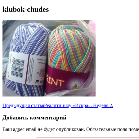
klubok-chudes
Навигация
Предыдущая статья
Реалити-шоу «Искра». Неделя 2.
по
Добавить комментарий
записям
Ваш адрес email не будет опубликован.
Обязательные поля пом