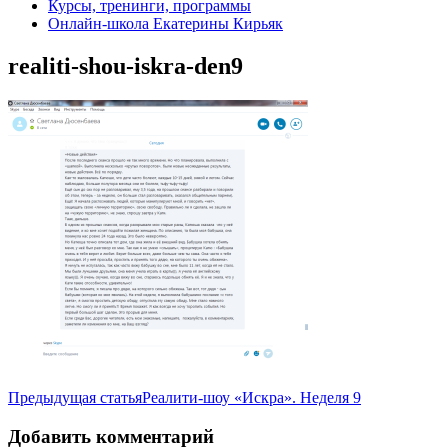
Курсы, тренинги, программы
Онлайн-школа Екатерины Кирьяк
realiti-shou-iskra-den9
Навигация
Предыдущая статья
Реалити-шоу «Искра». Неделя 9
по
Добавить комментарий