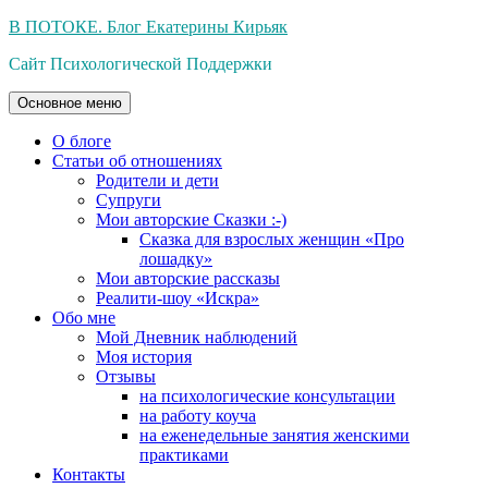
Перейти
В ПОТОКЕ. Блог Екатерины Кирьяк
к
Сайт Психологической Поддержки
содержимому
Основное меню
О блоге
Статьи об отношениях
Родители и дети
Супруги
Мои авторские Сказки :-)
Сказка для взрослых женщин «Про
лошадку»
Мои авторские рассказы
Реалити-шоу «Искра»
Обо мне
Мой Дневник наблюдений
Моя история
Отзывы
на психологические консультации
на работу коуча
на еженедельные занятия женскими
практиками
Контакты