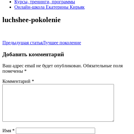
Курсы, тренинги, программы
Онлайн-школа Екатерины Кирьяк
luchshee-pokolenie
Навигация
Предыдущая статья
Лучшее поколение
по
Добавить комментарий
записям
Ваш адрес email не будет опубликован.
Обязательные поля
помечены
*
Комментарий
*
Имя
*