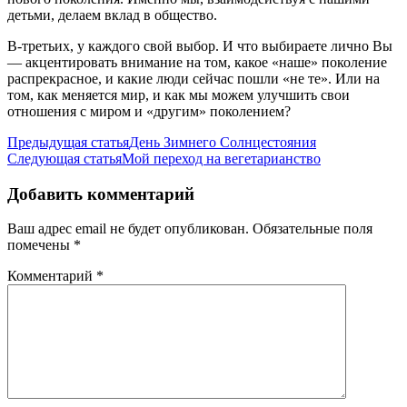
детьми, делаем вклад в общество.
В-третьих, у каждого свой выбор. И что выбираете лично Вы
— акцентировать внимание на том, какое «наше» поколение
распрекрасное, и какие люди сейчас пошли «не те». Или на
том, как меняется мир, и как мы можем улучшить свои
отношения с миром и «другим» поколением?
Навигация
Предыдущая статья
День Зимнего Солнцестояния
Следующая статья
Мой переход на вегетарианство
по
записям
Добавить комментарий
Ваш адрес email не будет опубликован.
Обязательные поля
помечены
*
Комментарий
*