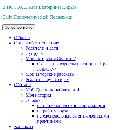
Перейти
В ПОТОКЕ. Блог Екатерины Кирьяк
к
Сайт Психологической Поддержки
содержимому
Основное меню
О блоге
Статьи об отношениях
Родители и дети
Супруги
Мои авторские Сказки :-)
Сказка для взрослых женщин «Про
лошадку»
Мои авторские рассказы
Реалити-шоу «Искра»
Обо мне
Мой Дневник наблюдений
Моя история
Отзывы
на психологические консультации
на работу коуча
на еженедельные занятия женскими
практиками
Контакты