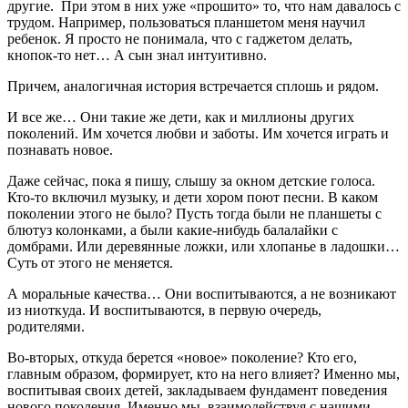
другие. При этом в них уже «прошито» то, что нам давалось с
трудом. Например, пользоваться планшетом меня научил
ребенок. Я просто не понимала, что с гаджетом делать,
кнопок-то нет… А сын знал интуитивно.
Причем, аналогичная история встречается сплошь и рядом.
И все же… Они такие же дети, как и миллионы других
поколений. Им хочется любви и заботы. Им хочется играть и
познавать новое.
Даже сейчас, пока я пишу, слышу за окном детские голоса.
Кто-то включил музыку, и дети хором поют песни. В каком
поколении этого не было? Пусть тогда были не планшеты с
блютуз колонками, а были какие-нибудь балалайки с
домбрами. Или деревянные ложки, или хлопанье в ладошки…
Суть от этого не меняется.
А моральные качества… Они воспитываются, а не возникают
из ниоткуда. И воспитываются, в первую очередь,
родителями.
Во-вторых, откуда берется «новое» поколение? Кто его,
главным образом, формирует, кто на него влияет? Именно мы,
воспитывая своих детей, закладываем фундамент поведения
нового поколения. Именно мы, взаимодействуя с нашими