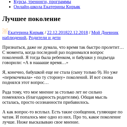
Курсы, тренинги, программы
Онлайн-школа Екатерины Кирьяк
Лучшее поколение
Екатерина Кирьяк
/
22.12.2018
22.12.2018
/
Мой Дневник
наблюдений
,
Родители и дети
Признаться, даже не думала, что время так быстро пролетит…
С момента, когда последний раз поднимался вопрос
поколений. Я тогда была ребенком, и бабушки у подъезда
говорили: «А в нааааше время…»
Я, конечно, бабушкой еще не стала (сыну только 9). Но уже
«перекочевала» «по ту сторону» поколений. И вот снова
поднялся этот вопрос…
Рада тому, что мое мнение за столько лет не сильно
поменялось (благодарность родителям). Общая мысль
осталась, просто осознанности прибавилось.
А как вопрос-то всплыл. Есть такие сообщения, гуляющие по
чатам. И попалось мне одно из них. Про то, какое поколение
лучше. Ниже высказываю свое мнение.