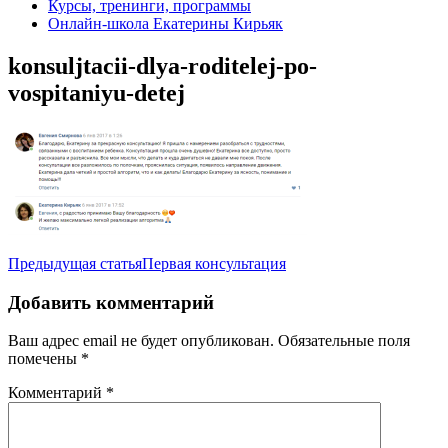
Курсы, тренинги, программы
Онлайн-школа Екатерины Кирьяк
konsuljtacii-dlya-roditelej-po-
vospitaniyu-detej
Навигация
Предыдущая статья
Первая консультация
по
Добавить комментарий
записям
Ваш адрес email не будет опубликован.
Обязательные поля
помечены
*
Комментарий
*