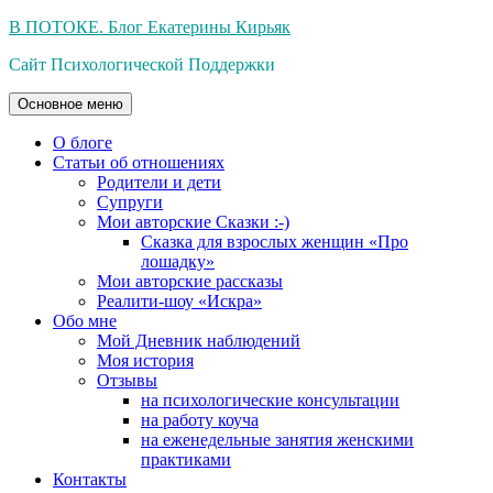
Перейти
В ПОТОКЕ. Блог Екатерины Кирьяк
к
Сайт Психологической Поддержки
содержимому
Основное меню
О блоге
Статьи об отношениях
Родители и дети
Супруги
Мои авторские Сказки :-)
Сказка для взрослых женщин «Про
лошадку»
Мои авторские рассказы
Реалити-шоу «Искра»
Обо мне
Мой Дневник наблюдений
Моя история
Отзывы
на психологические консультации
на работу коуча
на еженедельные занятия женскими
практиками
Контакты