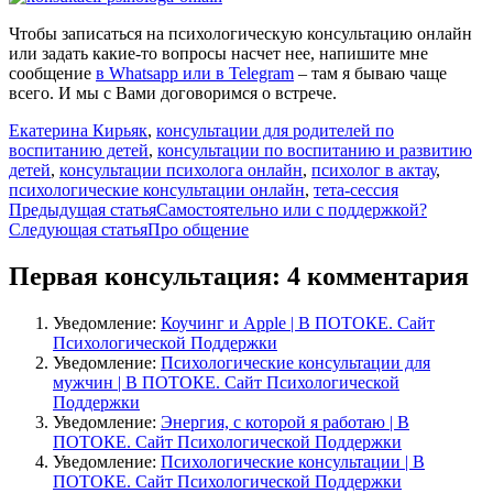
Чтобы записаться на психологическую консультацию онлайн
или задать какие-то вопросы насчет нее, напишите мне
сообщение
в Whatsapp или в Telegram
– там я бываю чаще
всего. И мы с Вами договоримся о встрече.
Екатерина Кирьяк
,
консультации для родителей по
воспитанию детей
,
консультации по воспитанию и развитию
детей
,
консультации психолога онлайн
,
психолог в актау
,
психологические консультации онлайн
,
тета-сессия
Навигация
Предыдущая статья
Самостоятельно или с поддержкой?
Следующая статья
Про общение
по
записям
Первая консультация: 4 комментария
Уведомление:
Коучинг и Apple | В ПОТОКЕ. Сайт
Психологической Поддержки
Уведомление:
Психологические консультации для
мужчин | В ПОТОКЕ. Сайт Психологической
Поддержки
Уведомление:
Энергия, с которой я работаю | В
ПОТОКЕ. Сайт Психологической Поддержки
Уведомление:
Психологические консультации | В
ПОТОКЕ. Сайт Психологической Поддержки