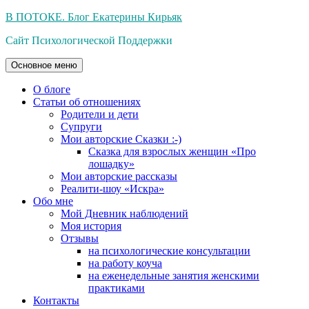
Перейти
В ПОТОКЕ. Блог Екатерины Кирьяк
к
Сайт Психологической Поддержки
содержимому
Основное меню
О блоге
Статьи об отношениях
Родители и дети
Супруги
Мои авторские Сказки :-)
Сказка для взрослых женщин «Про
лошадку»
Мои авторские рассказы
Реалити-шоу «Искра»
Обо мне
Мой Дневник наблюдений
Моя история
Отзывы
на психологические консультации
на работу коуча
на еженедельные занятия женскими
практиками
Контакты