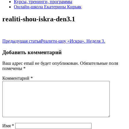
Курсы, тренинги, программы
Онлайн-школа Екатерины Кирьяк
realiti-shou-iskra-den3.1
Навигация
Предыдущая статья
Реалити-шоу «Искра». Неделя 3.
по
Добавить комментарий
записям
Ваш адрес email не будет опубликован.
Обязательные поля
помечены
*
Комментарий
*
Имя
*