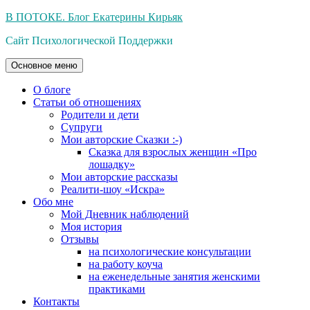
Перейти
В ПОТОКЕ. Блог Екатерины Кирьяк
к
Сайт Психологической Поддержки
содержимому
Основное меню
О блоге
Статьи об отношениях
Родители и дети
Супруги
Мои авторские Сказки :-)
Сказка для взрослых женщин «Про
лошадку»
Мои авторские рассказы
Реалити-шоу «Искра»
Обо мне
Мой Дневник наблюдений
Моя история
Отзывы
на психологические консультации
на работу коуча
на еженедельные занятия женскими
практиками
Контакты