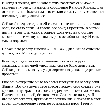
И когда я поняла, что нужно с этим разбираться и можно
вылечить ту рану, я написала сообщение Катюше Кирьяк. Она
ответила мне. Подсказала, что можно сделать – как экстренная
помощь до следующей сессии.
Сейчас (перед сегодняшней сессией) еще не полностью ушла
боль, но стало легче. Я готова все обиды простить, забыть и
идти вперёд. Отпускаю прошлое, хоть чувствую острые
коготки, и все же щупальцы старого ослабли хватку. И есть
смысл бороться.
Налаживаю работу кнопки «ОТДЫХ». Дневник со списком
дел ведётся. Много дел сделано.
Раньше, когда охватывало уныние, я опускала руки и
страдала, апатия мной управляла, сил не было двигаться.
Сейчас двигаюсь по курсу, одновременно решая внутренние
проблемы.
Ещё одно открытие было во время прогулки на берегу реки
Жайык. Вот она лежит себе красоту вокруг себя создает, она
красива и прекрасна со своими деревьями и зеленью, жизнью.
Питает их из корней, без показухи. Делает это на ходу. Ни на
что не отвлекается, принимает восхищение и похвалу в свой
адрес, одновременно течёт, не останавливается. Течёт и