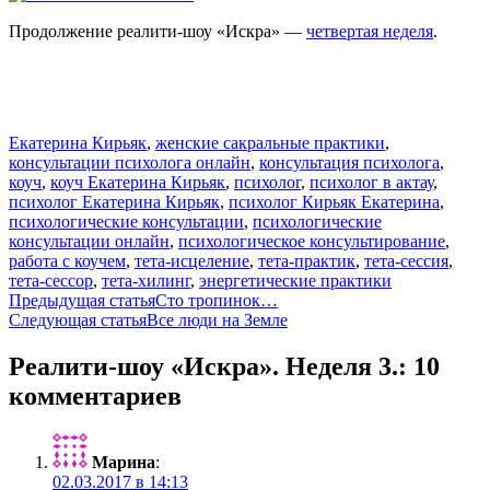
Продолжение реалити-шоу «Искра» —
четвертая неделя
.
Екатерина Кирьяк
,
женские сакральные практики
,
консультации психолога онлайн
,
консультация психолога
,
коуч
,
коуч Екатерина Кирьяк
,
психолог
,
психолог в актау
,
психолог Екатерина Кирьяк
,
психолог Кирьяк Екатерина
,
психологические консультации
,
психологические
консультации онлайн
,
психологическое консультирование
,
работа с коучем
,
тета-исцеление
,
тета-практик
,
тета-сессия
,
тета-сессор
,
тета-хилинг
,
энергетические практики
Навигация
Предыдущая статья
Сто тропинок…
Следующая статья
Все люди на Земле
по
записям
Реалити-шоу «Искра». Неделя 3.: 10
комментариев
Марина
:
02.03.2017 в 14:13