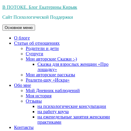
Перейти
В ПОТОКЕ. Блог Екатерины Кирьяк
к
Сайт Психологической Поддержки
содержимому
Основное меню
О блоге
Статьи об отношениях
Родители и дети
Супруги
Мои авторские Сказки :-)
Сказка для взрослых женщин «Про
лошадку»
Мои авторские рассказы
Реалити-шоу «Искра»
Обо мне
Мой Дневник наблюдений
Моя история
Отзывы
на психологические консультации
на работу коуча
на еженедельные занятия женскими
практиками
Контакты