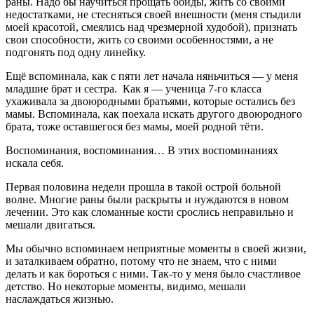
раны. Надо бы научиться прощать обиды, жить со своими
недостатками, не стесняться своей внешности (меня стыдили
моей красотой, смеялись над чрезмерной худобой), признать
свои способности, жить со своими особенностями, а не
подгонять под одну линейку.
Ещё вспоминала, как с пяти лет начала няньчиться — у меня
младшие брат и сестра. Как я — ученица 7-го класса
ухаживала за двоюродными братьями, которые остались без
мамы. Вспоминала, как поехала искать другого двоюродного
брата, тоже оставшегося без мамы, моей родной тёти.
Воспоминания, воспоминания… В этих воспоминаниях
искала себя.
Первая половина недели прошла в такой острой больной
волне. Многие раны были раскрыты и нуждаются в новом
лечении. Это как сломанные кости срослись неправильно и
мешали двигаться.
Мы обычно вспоминаем неприятные моменты в своей жизни,
и заталкиваем обратно, потому что не знаем, что с ними
делать и как бороться с ними. Так-то у меня было счастливое
детство. Но некоторые моменты, видимо, мешали
наслаждаться жизнью.