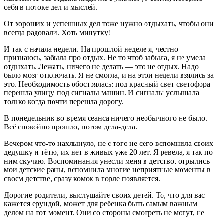
себя в потоке дел и мыслей.
От хороших и успешных дел тоже нужно отдыхать, чтобы они
всегда радовали. Хоть минутку!
И так с начала недели. На прошлой неделе я, честно
признаюсь, забыла про отдых. Не то чтоб забыла, я не умела
отдыхать. Лежать, ничего не делать — это не отдых. Надо
было мозг отключать. Я не смогла, и на этой недели взялись за
это. Необходимость обострялась: под красный свет светофора
перешла улицу, под сигналы машин. И сигналы услышала,
только когда почти перешла дорогу.
В понедельник во время сеанса ничего необычного не было.
Всё спокойно прошло, потом дела-дела.
Вечером что-то нахлынуло, не с того не сего вспомнила своих
дедушку и тётю, их нет в живых уже 20 лет. Я ревела, я так по
ним скучаю. Воспоминания унесли меня в детство, отрылись
мои детские раны, вспомнила многие неприятные моменты в
своем детстве, сразу комок в горле появляется.
Дорогие родители, выслушайте своих детей. То, что для вас
кажется ерундой, может для ребенка быть самым важным
делом на тот момент. Они со стороны смотреть не могут, не