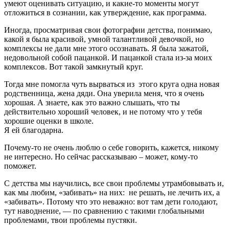
умеют оценивать ситуацию, и какие-то моменты могут
отложиться в сознании, как утверждение, как программа.
Иногда, просматривая свои фотографии детства, понимаю,
какой я была красивой, умной талантливой девочкой, но
комплексы не дали мне этого осознавать. Я была зажатой,
недовольной собой пацанкой. И пацанкой стала из-за моих
комплексов. Вот такой замкнутый круг.
Тогда мне помогла чуть вырваться из этого круга одна новая
родственница, жена дяди. Она уверила меня, что я очень
хорошая. А знаете, как это важно слышать, что ты
действительно хороший человек, и не потому что у тебя
хорошие оценки в школе.
Я ей благодарна.
Почему-то не очень люблю о себе говорить, кажется, никому
не интересно. Но сейчас рассказываю – может, кому-то
поможет.
С детства мы научились, все свои проблемы утрамбовывать и,
как мы любим, «забивать» на них: не решать, не лечить их, а
«забивать». Потому что это неважно: вот там дети голодают,
тут наводнение, — по сравнению с такими глобальными
проблемами, твои проблемы пустяки.