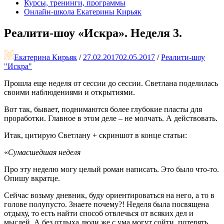
Курсы, тренинги, программы
Онлайн-школа Екатерины Кирьяк
Реалити-шоу «Искра». Неделя 3.
Екатерина Кирьяк
/
27.02.2017
02.05.2017
/
Реалити-шоу
"Искра"
Прошла еще неделя от сессии до сессии. Светлана поделилась
своими наблюдениями и открытиями.
Вот так, бывает, поднимаются более глубокие пласты для
проработки. Главное в этом деле – не молчать. А действовать.
Итак, цитирую Светлану + скриншот в конце статьи:
«
Сумасшедшая неделя
Про эту неделю могу целый роман написать. Это было что-то.
Опишу вкратце.
Сейчас возьму дневник, буду ориентироваться на него, а то в
голове полупусто. Знаете почему?! Неделя была посвящена
отдыху, то есть найти способ отвлечься от всяких дел и
мыслей. А без отдыха люди же с ума могут сойти, потерять