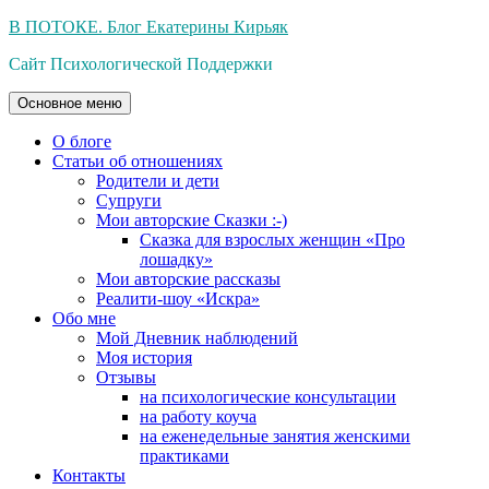
Перейти
В ПОТОКЕ. Блог Екатерины Кирьяк
к
Сайт Психологической Поддержки
содержимому
Основное меню
О блоге
Статьи об отношениях
Родители и дети
Супруги
Мои авторские Сказки :-)
Сказка для взрослых женщин «Про
лошадку»
Мои авторские рассказы
Реалити-шоу «Искра»
Обо мне
Мой Дневник наблюдений
Моя история
Отзывы
на психологические консультации
на работу коуча
на еженедельные занятия женскими
практиками
Контакты