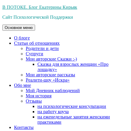
Перейти
В ПОТОКЕ. Блог Екатерины Кирьяк
к
Сайт Психологической Поддержки
содержимому
Основное меню
О блоге
Статьи об отношениях
Родители и дети
Супруги
Мои авторские Сказки :-)
Сказка для взрослых женщин «Про
лошадку»
Мои авторские рассказы
Реалити-шоу «Искра»
Обо мне
Мой Дневник наблюдений
Моя история
Отзывы
на психологические консультации
на работу коуча
на еженедельные занятия женскими
практиками
Контакты