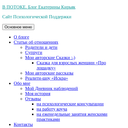
Перейти
В ПОТОКЕ. Блог Екатерины Кирьяк
к
Сайт Психологической Поддержки
содержимому
Основное меню
О блоге
Статьи об отношениях
Родители и дети
Супруги
Мои авторские Сказки :-)
Сказка для взрослых женщин «Про
лошадку»
Мои авторские рассказы
Реалити-шоу «Искра»
Обо мне
Мой Дневник наблюдений
Моя история
Отзывы
на психологические консультации
на работу коуча
на еженедельные занятия женскими
практиками
Контакты