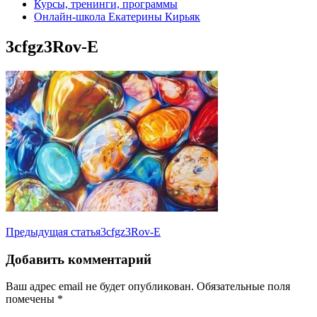
Курсы, тренинги, программы
Онлайн-школа Екатерины Кирьяк
3cfgz3Rov-E
Навигация
Предыдущая статья
3cfgz3Rov-E
по
Добавить комментарий
записям
Ваш адрес email не будет опубликован.
Обязательные поля
помечены
*