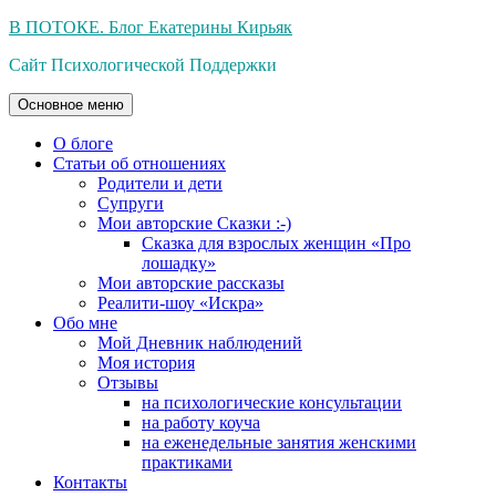
Перейти
В ПОТОКЕ. Блог Екатерины Кирьяк
к
Сайт Психологической Поддержки
содержимому
Основное меню
О блоге
Статьи об отношениях
Родители и дети
Супруги
Мои авторские Сказки :-)
Сказка для взрослых женщин «Про
лошадку»
Мои авторские рассказы
Реалити-шоу «Искра»
Обо мне
Мой Дневник наблюдений
Моя история
Отзывы
на психологические консультации
на работу коуча
на еженедельные занятия женскими
практиками
Контакты