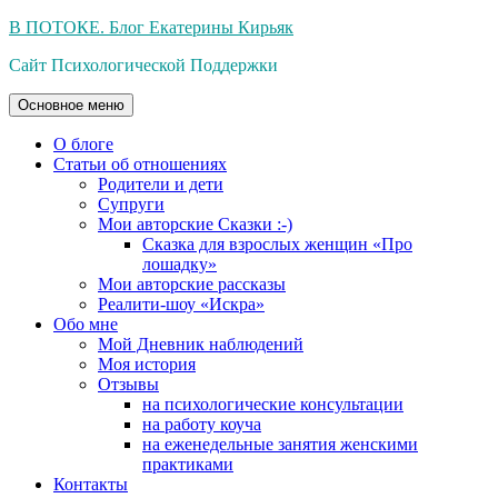
Перейти
В ПОТОКЕ. Блог Екатерины Кирьяк
к
Сайт Психологической Поддержки
содержимому
Основное меню
О блоге
Статьи об отношениях
Родители и дети
Супруги
Мои авторские Сказки :-)
Сказка для взрослых женщин «Про
лошадку»
Мои авторские рассказы
Реалити-шоу «Искра»
Обо мне
Мой Дневник наблюдений
Моя история
Отзывы
на психологические консультации
на работу коуча
на еженедельные занятия женскими
практиками
Контакты