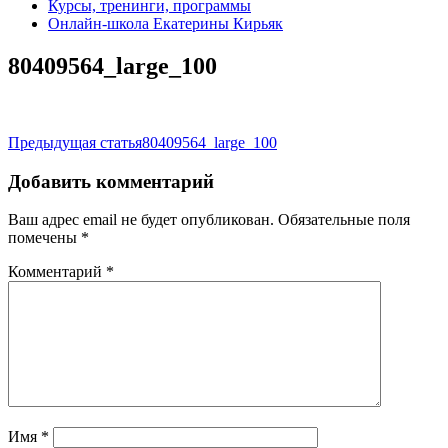
Курсы, тренинги, программы
Онлайн-школа Екатерины Кирьяк
80409564_large_100
Навигация
Предыдущая статья
80409564_large_100
по
Добавить комментарий
записям
Ваш адрес email не будет опубликован.
Обязательные поля
помечены
*
Комментарий
*
Имя
*