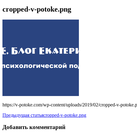
cropped-v-potoke.png
https://v-potoke.com/wp-content/uploads/2019/02/cropped-v-potoke.
Навигация
Предыдущая статья
cropped-v-potoke.png
по
Добавить комментарий
записям