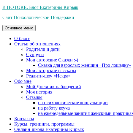
Перейти
В ПОТОКЕ. Блог Екатерины Кирьяк
к
Сайт Психологической Поддержки
содержимому
Основное меню
О блоге
Статьи об отношениях
Родители и дети
Супруги
Мои авторские Сказки :-)
Сказка для взрослых женщин «Про лошадку»
Мои авторские рассказы
Реалити-шоу «Искра»
Обо мне
Мой Дневник наблюдений
Моя история
Отзывы
на психологические консультации
на работу коуча
на еженедельные занятия женскими практика
Контакты
Курсы, тренинги, программы
Онлайн-школа Екатерины Кирьяк