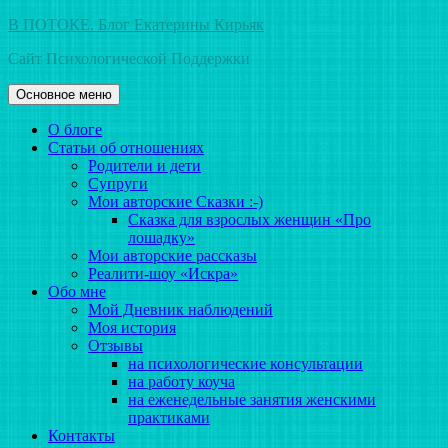
Перейти
В ПОТОКЕ. Блог Екатерины Кирьяк
к
Сайт Психологической Поддержки
содержимому
Основное меню
О блоге
Статьи об отношениях
Родители и дети
Супруги
Мои авторские Сказки :-)
Сказка для взрослых женщин «Про
лошадку»
Мои авторские рассказы
Реалити-шоу «Искра»
Обо мне
Мой Дневник наблюдений
Моя история
Отзывы
на психологические консультации
на работу коуча
на еженедельные занятия женскими
практиками
Контакты