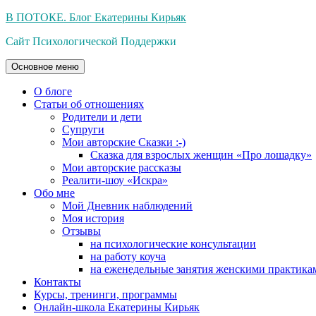
Перейти
В ПОТОКЕ. Блог Екатерины Кирьяк
к
Сайт Психологической Поддержки
содержимому
Основное меню
О блоге
Статьи об отношениях
Родители и дети
Супруги
Мои авторские Сказки :-)
Сказка для взрослых женщин «Про лошадку»
Мои авторские рассказы
Реалити-шоу «Искра»
Обо мне
Мой Дневник наблюдений
Моя история
Отзывы
на психологические консультации
на работу коуча
на еженедельные занятия женскими практика
Контакты
Курсы, тренинги, программы
Онлайн-школа Екатерины Кирьяк