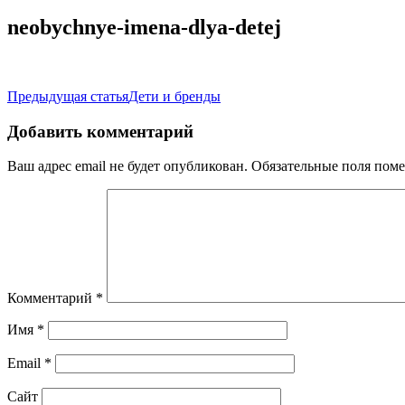
neobychnye-imena-dlya-detej
Навигация
Предыдущая статья
Дети и бренды
по
Добавить комментарий
записям
Ваш адрес email не будет опубликован.
Обязательные поля пом
Комментарий
*
Имя
*
Email
*
Сайт