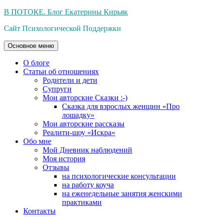
Перейти
В ПОТОКЕ. Блог Екатерины Кирьяк
к
Сайт Психологической Поддержки
содержимому
Основное меню
О блоге
Статьи об отношениях
Родители и дети
Супруги
Мои авторские Сказки :-)
Сказка для взрослых женщин «Про
лошадку»
Мои авторские рассказы
Реалити-шоу «Искра»
Обо мне
Мой Дневник наблюдений
Моя история
Отзывы
на психологические консультации
на работу коуча
на еженедельные занятия женскими
практиками
Контакты