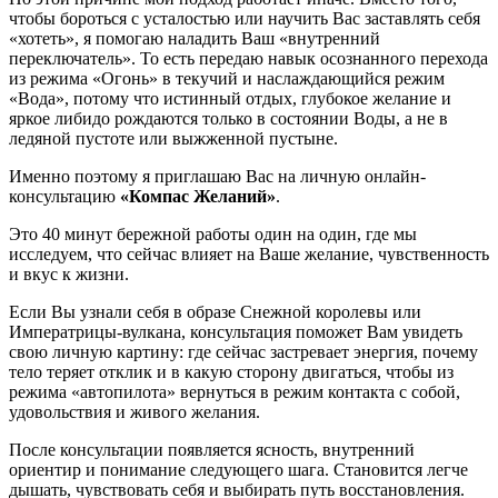
чтобы бороться с усталостью или научить Вас заставлять себя
«хотеть», я помогаю наладить Ваш «внутренний
переключатель». То есть передаю навык осознанного перехода
из режима «Огонь» в текучий и наслаждающийся режим
«Вода», потому что истинный отдых, глубокое желание и
яркое либидо рождаются только в состоянии Воды, а не в
ледяной пустоте или выжженной пустыне.
Именно поэтому я приглашаю Вас на личную онлайн-
консультацию
«Компас Желаний»
.
Это 40 минут бережной работы один на один, где мы
исследуем, что сейчас влияет на Ваше желание, чувственность
и вкус к жизни.
Если Вы узнали себя в образе Снежной королевы или
Императрицы-вулкана, консультация поможет Вам увидеть
свою личную картину: где сейчас застревает энергия, почему
тело теряет отклик и в какую сторону двигаться, чтобы из
режима «автопилота» вернуться в режим контакта с собой,
удовольствия и живого желания.
После консультации появляется ясность, внутренний
ориентир и понимание следующего шага. Становится легче
дышать, чувствовать себя и выбирать путь восстановления.