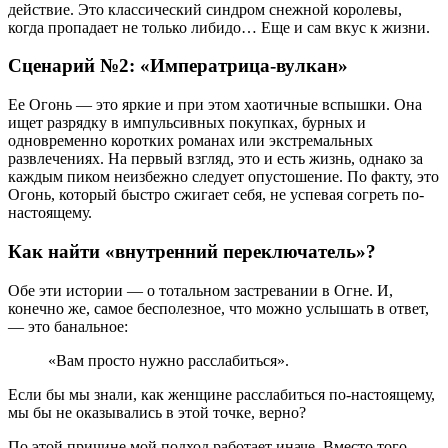
действие. Это классический синдром снежной королевы,
когда пропадает не только либидо… Еще и сам вкус к жизни.
Сценарий №2: «Императрица-вулкан»
Ее Огонь — это яркие и при этом хаотичные вспышки. Она
ищет разрядку в импульсивных покупках, бурных и
одновременно коротких романах или экстремальных
развлечениях. На первый взгляд, это и есть жизнь, однако за
каждым пиком неизбежно следует опустошение. По факту, это
Огонь, который быстро сжигает себя, не успевая согреть по-
настоящему.
Как найти «внутренний переключатель»?
Обе эти истории — о тотальном застревании в Огне. И,
конечно же, самое бесполезное, что можно услышать в ответ,
— это банальное:
«Вам просто нужно расслабиться».
Если бы мы знали, как женщине расслабиться по-настоящему,
мы бы не оказывались в этой точке, верно?
По этой причине мой подход работает иначе. Вместо того,