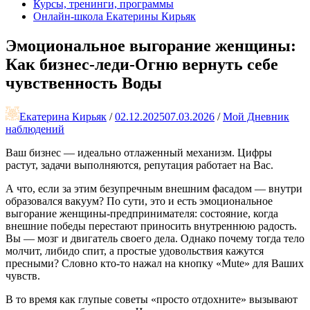
Курсы, тренинги, программы
Онлайн-школа Екатерины Кирьяк
Эмоциональное выгорание женщины:
Как бизнес-леди-Огню вернуть себе
чувственность Воды
Екатерина Кирьяк
/
02.12.2025
07.03.2026
/
Мой Дневник
наблюдений
Ваш бизнес — идеально отлаженный механизм. Цифры
растут, задачи выполняются, репутация работает на Вас.
А что, если за этим безупречным внешним фасадом — внутри
образовался вакуум? По сути, это и есть эмоциональное
выгорание женщины-предпринимателя: состояние, когда
внешние победы перестают приносить внутреннюю радость.
Вы — мозг и двигатель своего дела. Однако почему тогда тело
молчит, либидо спит, а простые удовольствия кажутся
пресными? Словно кто-то нажал на кнопку «Mute» для Ваших
чувств.
В то время как глупые советы «просто отдохните» вызывают