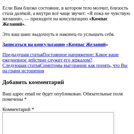
Если Вам близко состояние, в котором тело молчит, близость
стала далёкой, а внутри всё чаще звучит: «Я пока не чувствую
желания», — приходите на консультацию
«Компас
Желаний»
.
Это ваш шанс выдохнуть и наконец-то услышать себя.
Записаться на консультацию «Компас Желаний
»
Навигация
Предыдущая статья
Постоянное напряжение: Какое ваше
ежедневное действие служит его зеркалом?
по
Следующая статья
Симптомы выгорания: как понять, что Вы
записям
на грани истощения
Добавить комментарий
Ваш адрес email не будет опубликован.
Обязательные поля
помечены
*
Комментарий
*