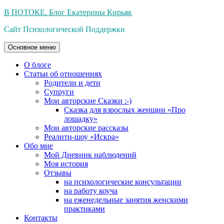
Перейти
В ПОТОКЕ. Блог Екатерины Кирьяк
к
Сайт Психологической Поддержки
содержимому
Основное меню
О блоге
Статьи об отношениях
Родители и дети
Супруги
Мои авторские Сказки :-)
Сказка для взрослых женщин «Про
лошадку»
Мои авторские рассказы
Реалити-шоу «Искра»
Обо мне
Мой Дневник наблюдений
Моя история
Отзывы
на психологические консультации
на работу коуча
на еженедельные занятия женскими
практиками
Контакты