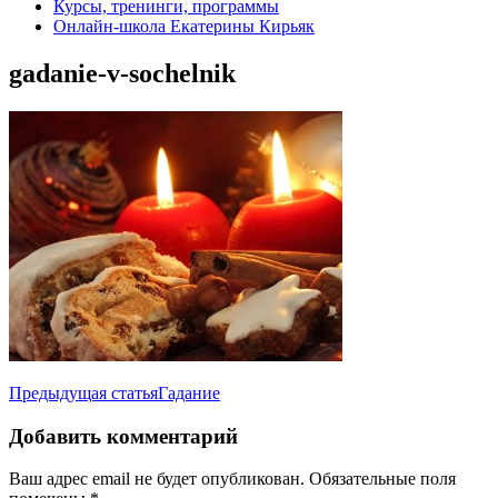
Курсы, тренинги, программы
Онлайн-школа Екатерины Кирьяк
gadanie-v-sochelnik
Навигация
Предыдущая статья
Гадание
по
Добавить комментарий
записям
Ваш адрес email не будет опубликован.
Обязательные поля