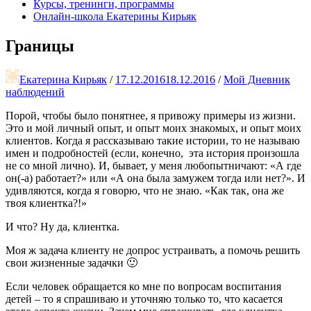
Курсы, тренинги, программы
Онлайн-школа Екатерины Кирьяк
Границы
Екатерина Кирьяк
/
17.12.2016
18.12.2016
/
Мой Дневник
наблюдений
Порой, чтобы было понятнее, я привожу примеры из жизни.
Это и мой личный опыт, и опыт моих знакомых, и опыт моих
клиентов. Когда я рассказываю такие истории, то не называю
имен и подробностей (если, конечно, эта история произошла
не со мной лично). И, бывает, у меня любопытничают: «А где
он(-а) работает?» или «А она была замужем тогда или нет?». И
удивляются, когда я говорю, что не знаю. «Как так, она же
твоя клиентка?!»
И что? Ну да, клиентка.
Моя ж задача клиенту не допрос устраивать, а помочь решить
свои жизненные задачки 🙂
Если человек обращается ко мне по вопросам воспитания
детей – то я спрашиваю и уточняю только то, что касается