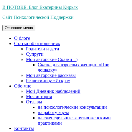
Перейти
В ПОТОКЕ. Блог Екатерины Кирьяк
к
Сайт Психологической Поддержки
содержимому
Основное меню
О блоге
Статьи об отношениях
Родители и дети
Супруги
Мои авторские Сказки :-)
Сказка для взрослых женщин «Про
лошадку»
Мои авторские рассказы
Реалити-шоу «Искра»
Обо мне
Мой Дневник наблюдений
Моя история
Отзывы
на психологические консультации
на работу коуча
на еженедельные занятия женскими
практиками
Контакты