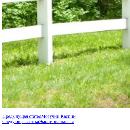
Навигация
Предыдущая статья
Могучий Каспий
Следующая статья
Эмоциональная я
по