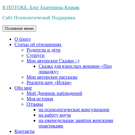
Перейти
В ПОТОКЕ. Блог Екатерины Кирьяк
к
Сайт Психологической Поддержки
содержимому
Основное меню
О блоге
Статьи об отношениях
Родители и дети
Супруги
Мои авторские Сказки :-)
Сказка для взрослых женщин «Про
лошадку»
Мои авторские рассказы
Реалити-шоу «Искра»
Обо мне
Мой Дневник наблюдений
Моя история
Отзывы
на психологические консультации
на работу коуча
на еженедельные занятия женскими
практиками
Контакты