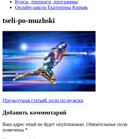
Курсы, тренинги, программы
Онлайн-школа Екатерины Кирьяк
tseli-po-muzhski
Навигация
Предыдущая статья
К цели по-мужски
по
Добавить комментарий
записям
Ваш адрес email не будет опубликован.
Обязательные поля
помечены
*