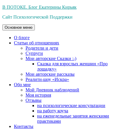
Перейти
В ПОТОКЕ. Блог Екатерины Кирьяк
к
Сайт Психологической Поддержки
содержимому
Основное меню
О блоге
Статьи об отношениях
Родители и дети
Супруги
Мои авторские Сказки :-)
Сказка для взрослых женщин «Про
лошадку»
Мои авторские рассказы
Реалити-шоу «Искра»
Обо мне
Мой Дневник наблюдений
Моя история
Отзывы
на психологические консультации
на работу коуча
на еженедельные занятия женскими
практиками
Контакты