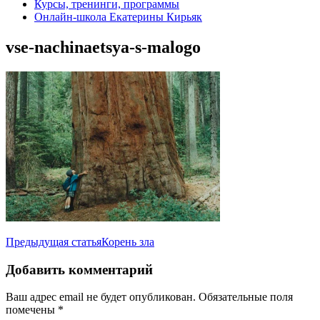
Курсы, тренинги, программы
Онлайн-школа Екатерины Кирьяк
vse-nachinaetsya-s-malogo
Навигация
Предыдущая статья
Корень зла
по
Добавить комментарий
записям
Ваш адрес email не будет опубликован.
Обязательные поля
помечены
*