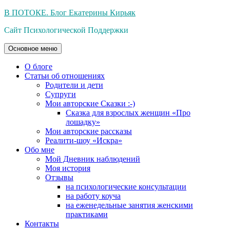
Перейти
В ПОТОКЕ. Блог Екатерины Кирьяк
к
Сайт Психологической Поддержки
содержимому
Основное меню
О блоге
Статьи об отношениях
Родители и дети
Супруги
Мои авторские Сказки :-)
Сказка для взрослых женщин «Про
лошадку»
Мои авторские рассказы
Реалити-шоу «Искра»
Обо мне
Мой Дневник наблюдений
Моя история
Отзывы
на психологические консультации
на работу коуча
на еженедельные занятия женскими
практиками
Контакты