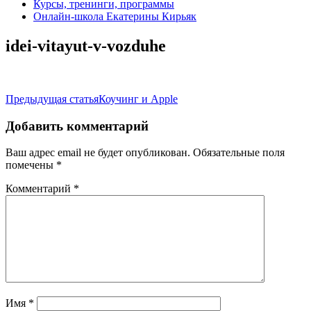
Курсы, тренинги, программы
Онлайн-школа Екатерины Кирьяк
idei-vitayut-v-vozduhe
Навигация
Предыдущая статья
Коучинг и Apple
по
Добавить комментарий
записям
Ваш адрес email не будет опубликован.
Обязательные поля
помечены
*
Комментарий
*
Имя
*