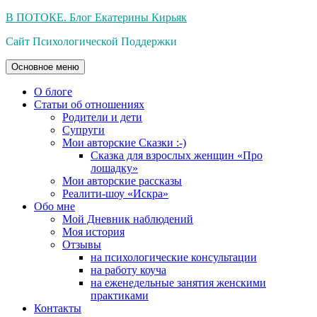
Перейти
В ПОТОКЕ. Блог Екатерины Кирьяк
к
Сайт Психологической Поддержки
содержимому
Основное меню
О блоге
Статьи об отношениях
Родители и дети
Супруги
Мои авторские Сказки :-)
Сказка для взрослых женщин «Про
лошадку»
Мои авторские рассказы
Реалити-шоу «Искра»
Обо мне
Мой Дневник наблюдений
Моя история
Отзывы
на психологические консультации
на работу коуча
на еженедельные занятия женскими
практиками
Контакты