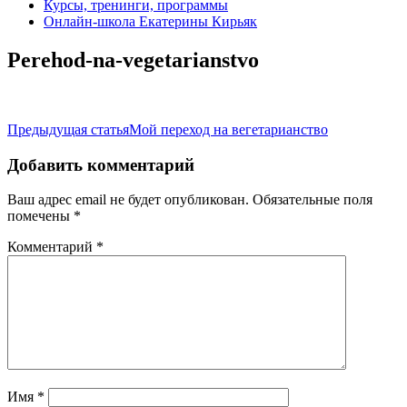
Курсы, тренинги, программы
Онлайн-школа Екатерины Кирьяк
Perehod-na-vegetarianstvo
Навигация
Предыдущая статья
Мой переход на вегетарианство
по
Добавить комментарий
записям
Ваш адрес email не будет опубликован.
Обязательные поля
помечены
*
Комментарий
*
Имя
*