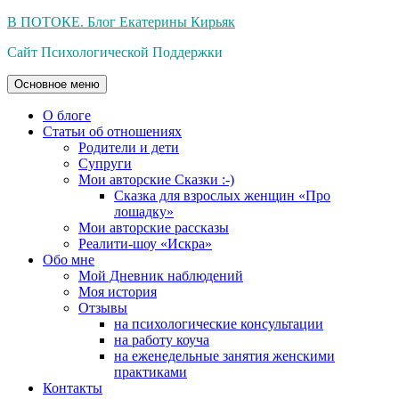
Перейти
В ПОТОКЕ. Блог Екатерины Кирьяк
к
Сайт Психологической Поддержки
содержимому
Основное меню
О блоге
Статьи об отношениях
Родители и дети
Супруги
Мои авторские Сказки :-)
Сказка для взрослых женщин «Про
лошадку»
Мои авторские рассказы
Реалити-шоу «Искра»
Обо мне
Мой Дневник наблюдений
Моя история
Отзывы
на психологические консультации
на работу коуча
на еженедельные занятия женскими
практиками
Контакты