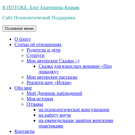
Перейти
В ПОТОКЕ. Блог Екатерины Кирьяк
к
Сайт Психологической Поддержки
содержимому
Основное меню
О блоге
Статьи об отношениях
Родители и дети
Супруги
Мои авторские Сказки :-)
Сказка для взрослых женщин «Про
лошадку»
Мои авторские рассказы
Реалити-шоу «Искра»
Обо мне
Мой Дневник наблюдений
Моя история
Отзывы
на психологические консультации
на работу коуча
на еженедельные занятия женскими
практиками
Контакты