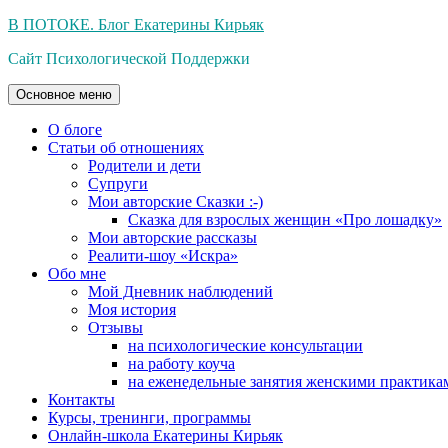
Перейти
В ПОТОКЕ. Блог Екатерины Кирьяк
к
Сайт Психологической Поддержки
содержимому
Основное меню
О блоге
Статьи об отношениях
Родители и дети
Супруги
Мои авторские Сказки :-)
Сказка для взрослых женщин «Про лошадку»
Мои авторские рассказы
Реалити-шоу «Искра»
Обо мне
Мой Дневник наблюдений
Моя история
Отзывы
на психологические консультации
на работу коуча
на еженедельные занятия женскими практика
Контакты
Курсы, тренинги, программы
Онлайн-школа Екатерины Кирьяк