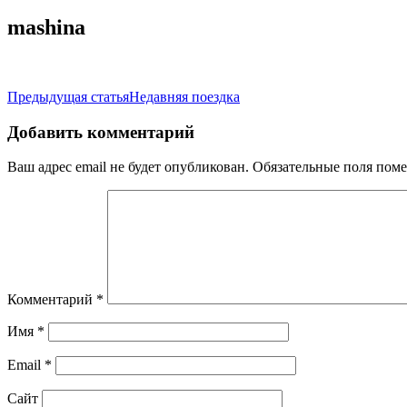
mashina
Навигация
Предыдущая статья
Недавняя поездка
по
Добавить комментарий
записям
Ваш адрес email не будет опубликован.
Обязательные поля пом
Комментарий
*
Имя
*
Email
*
Сайт